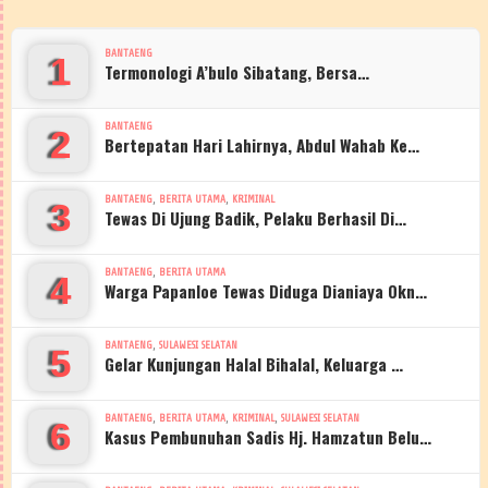
BANTAENG
1
Termonologi A’bulo Sibatang, Bersa…
BANTAENG
2
Bertepatan Hari Lahirnya, Abdul Wahab Ke…
,
,
BANTAENG
BERITA UTAMA
KRIMINAL
3
Tewas Di Ujung Badik, Pelaku Berhasil Di…
,
BANTAENG
BERITA UTAMA
4
Warga Papanloe Tewas Diduga Dianiaya Okn…
,
BANTAENG
SULAWESI SELATAN
5
Gelar Kunjungan Halal Bihalal, Keluarga …
,
,
,
BANTAENG
BERITA UTAMA
KRIMINAL
SULAWESI SELATAN
6
Kasus Pembunuhan Sadis Hj. Hamzatun Belu…