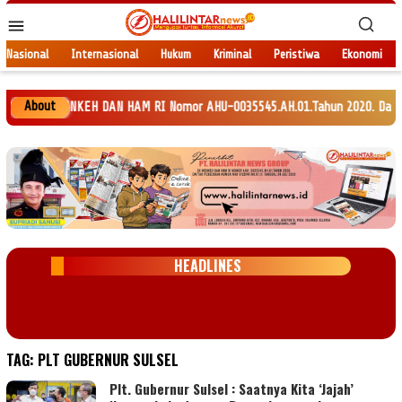
Loncat
Menu
ke
Mobile
konten
Nasional
Internasional
Hukum
Kriminal
Peristiwa
Ekonomi
About
SK MENKEH DAN HAM RI Nomor AHU-0035545.AH.01.Tahun 2020. Daftar Perseroa
HEADLINES
TAG:
PLT GUBERNUR SULSEL
Plt. Gubernur Sulsel : Saatnya Kita ‘Jajah’