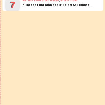
,
,
,
BANTAENG
BERITA UTAMA
KRIMINAL
SULAWESI SELATAN
7
3 Tahanan Narkoba Kabur Dalam Sel Tahana…