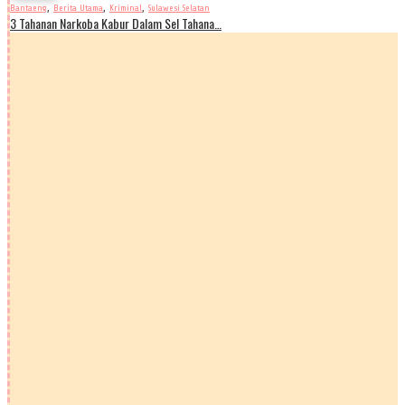
,
,
,
Bantaeng
Berita Utama
Kriminal
Sulawesi Selatan
3 Tahanan Narkoba Kabur Dalam Sel Tahana…