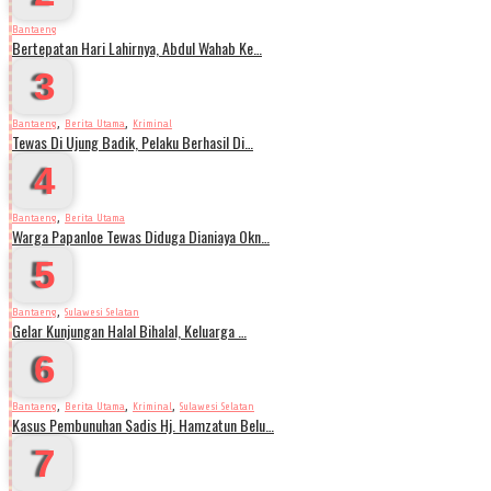
Bantaeng
Bertepatan Hari Lahirnya, Abdul Wahab Ke…
3
,
,
Bantaeng
Berita Utama
Kriminal
Tewas Di Ujung Badik, Pelaku Berhasil Di…
4
,
Bantaeng
Berita Utama
Warga Papanloe Tewas Diduga Dianiaya Okn…
5
,
Bantaeng
Sulawesi Selatan
Gelar Kunjungan Halal Bihalal, Keluarga …
6
,
,
,
Bantaeng
Berita Utama
Kriminal
Sulawesi Selatan
Kasus Pembunuhan Sadis Hj. Hamzatun Belu…
7