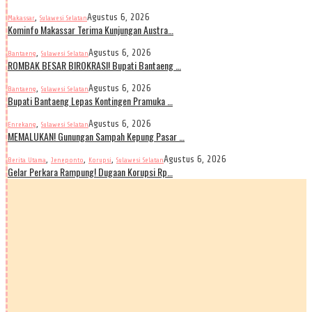
,
Agustus 6, 2026
Makassar
Sulawesi Selatan
Kominfo Makassar Terima Kunjungan Austra…
,
Agustus 6, 2026
Bantaeng
Sulawesi Selatan
ROMBAK BESAR BIROKRASI! Bupati Bantaeng …
,
Agustus 6, 2026
Bantaeng
Sulawesi Selatan
Bupati Bantaeng Lepas Kontingen Pramuka …
,
Agustus 6, 2026
Enrekang
Sulawesi Selatan
MEMALUKAN! Gunungan Sampah Kepung Pasar …
,
,
,
Agustus 6, 2026
Berita Utama
Jeneponto
Korupsi
Sulawesi Selatan
Gelar Perkara Rampung! Dugaan Korupsi Rp…