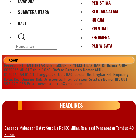
JAYAPURA
PERISTIWA
BENCANA ALAM
SUMATERA UTARA
HUKUM
BALI
KRIMINAL
FENOMENA
PARIWISATA
About
Penerbit PT. HALILINTAR NEWS GROUP SK MENKEH DAN HAM RI Nomor AHU-
0035545.AH.01.Tahun 2020. Daftar Perseroan Nomor AHU-
0120147.AH.01.11. Tanggal 24 Juli 2020. lamat: Jln. Lingkar Kel. Empoang
Kota, Kec. Binamu, Kab. Jeneponto, Prov. Sulawesi Selatan Nomor HP. 081
355 177 988 Email: newshalilintar@gmail.com
HEADLINES
Bapenda Makassar Catat Surplus Rp130 Miliar, Realisasi Pendapatan Tembus 49
Persen