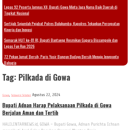
Lepas 92 Peserta Jamnas XII, Bupati Gowa Minta Jaga Nama Baik Daerah di
Tingkat Nasional
Sertijab Sejumlah Pejabat Polres Bulukumba, Kapolres Tekankan Percepatan
Kinerja dan Inovasi
Semarak HUT ke-81 RI, Bupati Bantaeng Resmikan Gapura Bissampole dan
Lepas Fun Run 2026
72 Pekan Jumat Bersih, Paris Yasir Bangun Budaya Bersih Menuju Jeneponto
Bahagia
Tag:
Pilkada di Gowa
,
Agustus 22, 2024
Gowa
Sulawesi Selatan
Bupati Adnan Harap Pelaksanaan Pilkada di Gowa
Berjalan Aman dan Tertib
HALILINTARNEWS.id, GOWA – Bupati Gowa, Adnan Purichta Ichsan