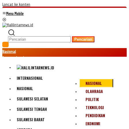
Loncat ke konten
Menu Mobile
Pencarian
Nasional
Internasional
Hukum
Kriminal
Peristiwa
INTERNASIONAL
NASIONAL
Ekonomi
NASIONAL
Politik
OLAHRAGA
Fenomena
SULAWESI SELATAN
POLITIK
Teknologi
TEKNOLOGI
SULAWESI TENGAH
Olahraga
PENDIDIKAN
Pendidikan
SULAWESI BARAT
Bencana Alam
EKONOMI