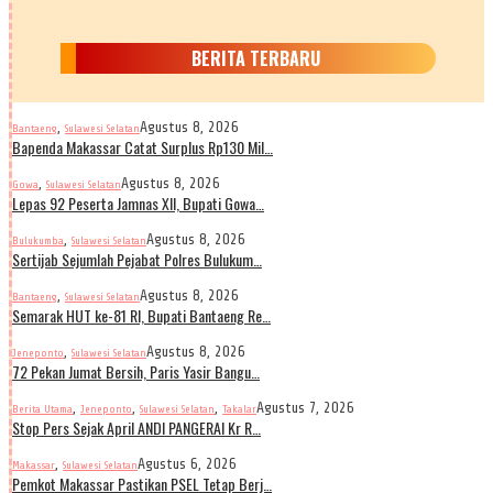
BERITA TERBARU
,
Agustus 8, 2026
Bantaeng
Sulawesi Selatan
Bapenda Makassar Catat Surplus Rp130 Mil…
,
Agustus 8, 2026
Gowa
Sulawesi Selatan
Lepas 92 Peserta Jamnas XII, Bupati Gowa…
,
Agustus 8, 2026
Bulukumba
Sulawesi Selatan
Sertijab Sejumlah Pejabat Polres Bulukum…
,
Agustus 8, 2026
Bantaeng
Sulawesi Selatan
Semarak HUT ke-81 RI, Bupati Bantaeng Re…
,
Agustus 8, 2026
Jeneponto
Sulawesi Selatan
72 Pekan Jumat Bersih, Paris Yasir Bangu…
,
,
,
Agustus 7, 2026
Berita Utama
Jeneponto
Sulawesi Selatan
Takalar
Stop Pers Sejak April ANDI PANGERAI Kr R…
,
Agustus 6, 2026
Makassar
Sulawesi Selatan
Pemkot Makassar Pastikan PSEL Tetap Berj…