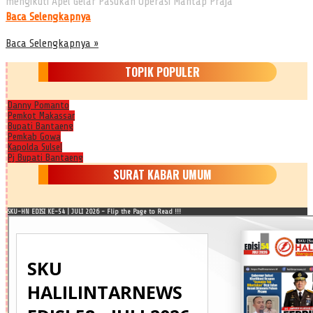
mengikuti Apel Gelar Pasukan Operasi Mantap Praja
Baca Selengkapnya
Baca Selengkapnya »
TOPIK POPULER
Danny Pomanto
Pemkot Makassar
Bupati Bantaeng
Pemkab Gowa
Kapolda Sulsel
Pj Bupati Bantaeng
SURAT KABAR UMUM
SKU-HN EDISI KE-54 | JULI 2026 - Flip the Page to Read !!!