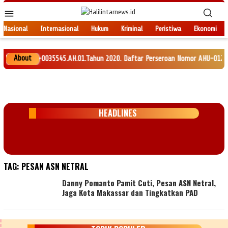
Loncat
Menu
ke
Mobile
konten
Nasional
Internasional
Hukum
Kriminal
Peristiwa
Ekonomi
About
HU-0035545.AH.01.Tahun 2020. Daftar Perseroan Nomor AHU-0120147.AH.01.1
HEADLINES
TAG:
PESAN ASN NETRAL
Danny Pomanto Pamit Cuti, Pesan ASN Netral,
Jaga Kota Makassar dan Tingkatkan PAD