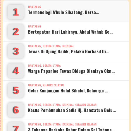
BANTAENG
1
Termonologi A’bulo Sibatang, Bersa…
BANTAENG
2
Bertepatan Hari Lahirnya, Abdul Wahab Ke…
,
,
BANTAENG
BERITA UTAMA
KRIMINAL
3
Tewas Di Ujung Badik, Pelaku Berhasil Di…
,
BANTAENG
BERITA UTAMA
4
Warga Papanloe Tewas Diduga Dianiaya Okn…
,
BANTAENG
SULAWESI SELATAN
5
Gelar Kunjungan Halal Bihalal, Keluarga …
,
,
,
BANTAENG
BERITA UTAMA
KRIMINAL
SULAWESI SELATAN
6
Kasus Pembunuhan Sadis Hj. Hamzatun Belu…
,
,
,
BANTAENG
BERITA UTAMA
KRIMINAL
SULAWESI SELATAN
7
3 Tahanan Narkoba Kabur Dalam Sel Tahana…