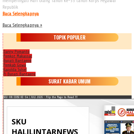
memperingati Hari Ulang Tahun ke-53 tahun Korps Pegawai
Republik
Baca Selengkapnya
Baca Selengkapnya »
TOPIK POPULER
Danny Pomanto
Pemkot Makassar
Bupati Bantaeng
Pemkab Gowa
Kapolda Sulsel
Pj Bupati Bantaeng
SURAT KABAR UMUM
SKU-HN EDISI KE-54 | JULI 2026 - Flip the Page to Read !!!