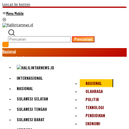
Loncat ke konten
Menu Mobile
Pencarian
Nasional
Internasional
Hukum
Kriminal
Peristiwa
INTERNASIONAL
NASIONAL
Ekonomi
NASIONAL
Politik
OLAHRAGA
Fenomena
SULAWESI SELATAN
POLITIK
Teknologi
TEKNOLOGI
SULAWESI TENGAH
Olahraga
PENDIDIKAN
Pendidikan
SULAWESI BARAT
Bencana Alam
EKONOMI