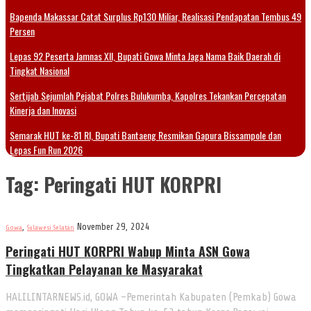
Bapenda Makassar Catat Surplus Rp130 Miliar, Realisasi Pendapatan Tembus 49
Persen
Lepas 92 Peserta Jamnas XII, Bupati Gowa Minta Jaga Nama Baik Daerah di
Tingkat Nasional
Sertijab Sejumlah Pejabat Polres Bulukumba, Kapolres Tekankan Percepatan
Kinerja dan Inovasi
Semarak HUT ke-81 RI, Bupati Bantaeng Resmikan Gapura Bissampole dan
Lepas Fun Run 2026
Tag:
Peringati HUT KORPRI
,
November 29, 2024
Gowa
Sulawesi Selatan
Peringati HUT KORPRI Wabup Minta ASN Gowa
Tingkatkan Pelayanan ke Masyarakat
HALILINTARNEWS.id, GOWA –Pemerintah Kabupaten (Pemkab) Gowa