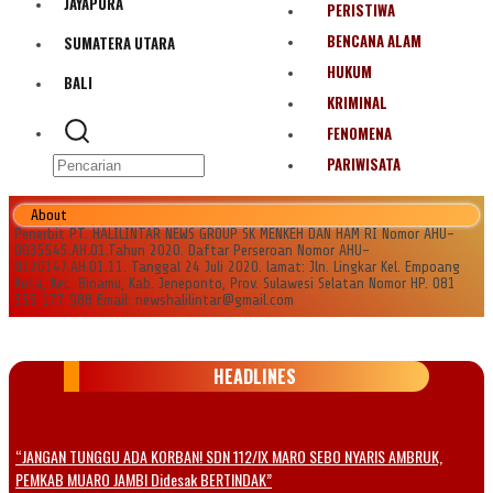
JAYAPURA
PERISTIWA
BENCANA ALAM
SUMATERA UTARA
HUKUM
BALI
KRIMINAL
FENOMENA
PARIWISATA
About
Penerbit PT. HALILINTAR NEWS GROUP SK MENKEH DAN HAM RI Nomor AHU-
0035545.AH.01.Tahun 2020. Daftar Perseroan Nomor AHU-
0120147.AH.01.11. Tanggal 24 Juli 2020. lamat: Jln. Lingkar Kel. Empoang
Kota, Kec. Binamu, Kab. Jeneponto, Prov. Sulawesi Selatan Nomor HP. 081
355 177 988 Email: newshalilintar@gmail.com
HEADLINES
“JANGAN TUNGGU ADA KORBAN! SDN 112/IX MARO SEBO NYARIS AMBRUK,
PEMKAB MUARO JAMBI Didesak BERTINDAK”