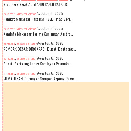
Stop Pers Sejak April ANDI PANGERAI Kr R…
,
Agustus 6, 2026
Makassar
Sulawesi Selatan
Pemkot Makassar Pastikan PSEL Tetap Berj…
,
Agustus 6, 2026
Makassar
Sulawesi Selatan
Kominfo Makassar Terima Kunjungan Austra…
,
Agustus 6, 2026
Bantaeng
Sulawesi Selatan
ROMBAK BESAR BIROKRASI! Bupati Bantaeng …
,
Agustus 6, 2026
Bantaeng
Sulawesi Selatan
Bupati Bantaeng Lepas Kontingen Pramuka …
,
Agustus 6, 2026
Enrekang
Sulawesi Selatan
MEMALUKAN! Gunungan Sampah Kepung Pasar …