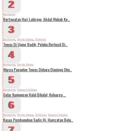
2
Bantaeng
Bertepatan Hari Lahirnya, Abdul Wahab Ke…
3
,
,
Bantaeng
Berita Utama
Kriminal
Tewas Di Ujung Badik, Pelaku Berhasil Di…
4
,
Bantaeng
Berita Utama
Warga Papanloe Tewas Diduga Dianiaya Okn…
5
,
Bantaeng
Sulawesi Selatan
Gelar Kunjungan Halal Bihalal, Keluarga …
6
,
,
,
Bantaeng
Berita Utama
Kriminal
Sulawesi Selatan
Kasus Pembunuhan Sadis Hj. Hamzatun Belu…
7