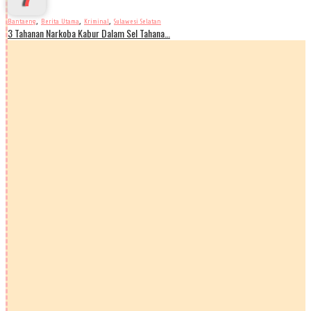
,
,
,
Bantaeng
Berita Utama
Kriminal
Sulawesi Selatan
3 Tahanan Narkoba Kabur Dalam Sel Tahana…