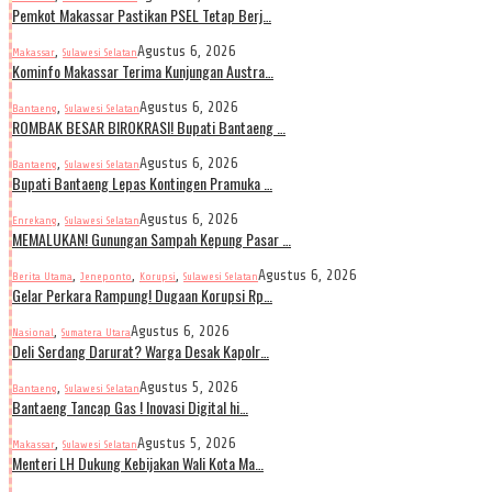
Pemkot Makassar Pastikan PSEL Tetap Berj…
,
Agustus 6, 2026
Makassar
Sulawesi Selatan
Kominfo Makassar Terima Kunjungan Austra…
,
Agustus 6, 2026
Bantaeng
Sulawesi Selatan
ROMBAK BESAR BIROKRASI! Bupati Bantaeng …
,
Agustus 6, 2026
Bantaeng
Sulawesi Selatan
Bupati Bantaeng Lepas Kontingen Pramuka …
,
Agustus 6, 2026
Enrekang
Sulawesi Selatan
MEMALUKAN! Gunungan Sampah Kepung Pasar …
,
,
,
Agustus 6, 2026
Berita Utama
Jeneponto
Korupsi
Sulawesi Selatan
Gelar Perkara Rampung! Dugaan Korupsi Rp…
,
Agustus 6, 2026
Nasional
Sumatera Utara
Deli Serdang Darurat? Warga Desak Kapolr…
,
Agustus 5, 2026
Bantaeng
Sulawesi Selatan
Bantaeng Tancap Gas ! Inovasi Digital hi…
,
Agustus 5, 2026
Makassar
Sulawesi Selatan
Menteri LH Dukung Kebijakan Wali Kota Ma…