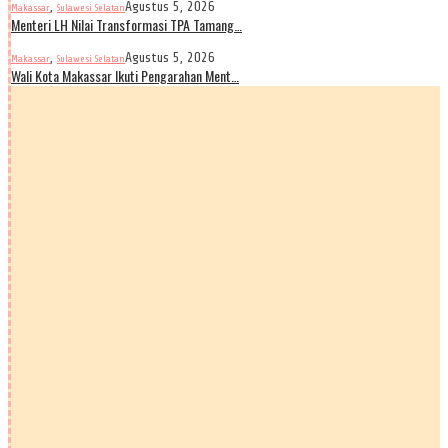
,
Agustus 5, 2026
Makassar
Sulawesi Selatan
Menteri LH Nilai Transformasi TPA Tamang…
,
Agustus 5, 2026
Makassar
Sulawesi Selatan
Wali Kota Makassar Ikuti Pengarahan Ment…