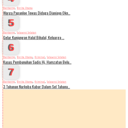
,
Bantaeng
Berita Utama
Warga Papanloe Tewas Diduga Dianiaya Okn…
5
,
Bantaeng
Sulawesi Selatan
Gelar Kunjungan Halal Bihalal, Keluarga …
6
,
,
,
Bantaeng
Berita Utama
Kriminal
Sulawesi Selatan
Kasus Pembunuhan Sadis Hj. Hamzatun Belu…
7
,
,
,
Bantaeng
Berita Utama
Kriminal
Sulawesi Selatan
3 Tahanan Narkoba Kabur Dalam Sel Tahana…