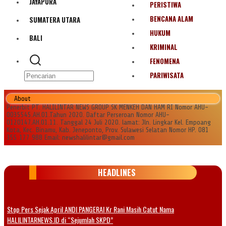
JAYAPURA
PERISTIWA
BENCANA ALAM
SUMATERA UTARA
HUKUM
BALI
KRIMINAL
FENOMENA
PARIWISATA
About
Penerbit PT. HALILINTAR NEWS GROUP SK MENKEH DAN HAM RI Nomor AHU-
0035545.AH.01.Tahun 2020. Daftar Perseroan Nomor AHU-
0120147.AH.01.11. Tanggal 24 Juli 2020. lamat: Jln. Lingkar Kel. Empoang
Kota, Kec. Binamu, Kab. Jeneponto, Prov. Sulawesi Selatan Nomor HP. 081
355 177 988 Email: newshalilintar@gmail.com
HEADLINES
Stop Pers Sejak April ANDI PANGERAI Kr Rani Masih Catut Nama
HALILINTARNEWS.ID di “Sejumlah SKPD”