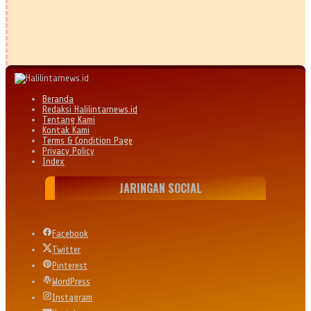
Beranda
Redaksi Halilintarnews.id
Tentang Kami
Kontak Kami
Terms & Condition Page
Privacy Policy
Index
JARINGAN SOCIAL
Facebook
Twitter
Pinterest
WordPress
Instagram