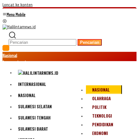
Loncat ke konten
Menu Mobile
Pencarian
Nasional
Internasional
Hukum
Kriminal
Peristiwa
INTERNASIONAL
NASIONAL
Ekonomi
NASIONAL
Politik
OLAHRAGA
Fenomena
SULAWESI SELATAN
POLITIK
Teknologi
TEKNOLOGI
SULAWESI TENGAH
Olahraga
PENDIDIKAN
Pendidikan
SULAWESI BARAT
Bencana Alam
EKONOMI