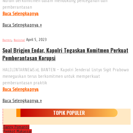
Nurdin berkomitmen dalam mendukung pencegahan dan
pemberantasan
Baca Selengkapnya
Baca Selengkapnya »
,
April 5, 2023
Banten
Nasional
Soal Brigjen Endar, Kapolri Tegaskan Komitmen Perkuat
Pemberantasan Korupsi
HALILINTARNEWS.id, BANTEN – Kapolri Jenderal Listyo Sigit Prabowo
menegaskan terus berkomitmen untuk memperkuat
pemberantasan praktik
Baca Selengkapnya
Baca Selengkapnya »
TOPIK POPULER
Danny Pomanto
Pemkot Makassar