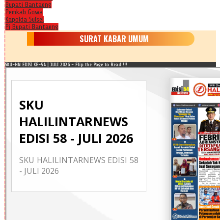
Bupati Bantaeng
Pemkab Gowa
Kapolda Sulsel
Pj Bupati Bantaeng
SURAT KABAR UMUM
SKU-HN EDISI KE-54 | JULI 2026 - Flip the Page to Read !!!