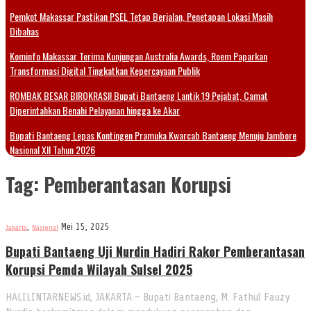
Pemkot Makassar Pastikan PSEL Tetap Berjalan, Penetapan Lokasi Masih
Dibahas
Kominfo Makassar Terima Kunjungan Australia Awards, Roem Paparkan
Transformasi Digital Tingkatkan Kepercayaan Publik
ROMBAK BESAR BIROKRASI! Bupati Bantaeng Lantik 19 Pejabat, Camat
Diperintahkan Benahi Pelayanan hingga ke Akar
Bupati Bantaeng Lepas Kontingen Pramuka Kwarcab Bantaeng Menuju Jambore
Nasional XII Tahun 2026
Tag:
Pemberantasan Korupsi
,
Mei 15, 2025
Jakarta
Nasional
Bupati Bantaeng Uji Nurdin Hadiri Rakor Pemberantasan
Korupsi Pemda Wilayah Sulsel 2025
HALILINTARNEWS.id, JAKARTA – Bupati Bantaeng, M. Fathul Fauzy