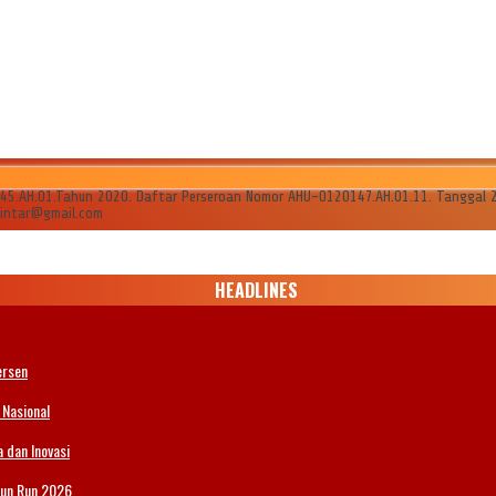
AH.01.Tahun 2020. Daftar Perseroan Nomor AHU-0120147.AH.01.11. Tanggal 24 Ju
ilintar@gmail.com
HEADLINES
ersen
 Nasional
 dan Inovasi
Fun Run 2026