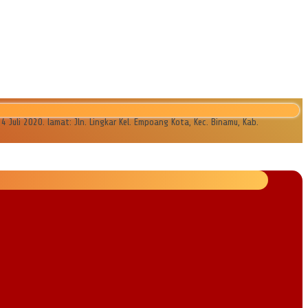
li 2020. lamat: Jln. Lingkar Kel. Empoang Kota, Kec. Binamu, Kab.