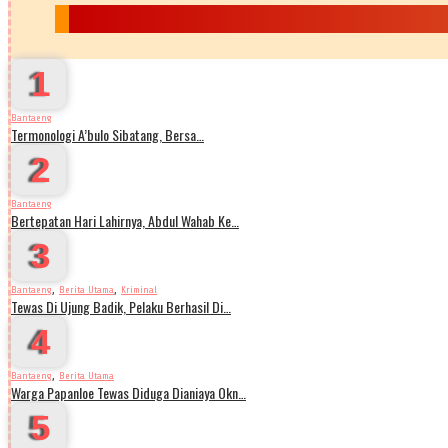
1
Bantaeng
Termonologi A’bulo Sibatang, Bersa…
2
Bantaeng
Bertepatan Hari Lahirnya, Abdul Wahab Ke…
3
,
,
Bantaeng
Berita Utama
Kriminal
Tewas Di Ujung Badik, Pelaku Berhasil Di…
4
,
Bantaeng
Berita Utama
Warga Papanloe Tewas Diduga Dianiaya Okn…
5