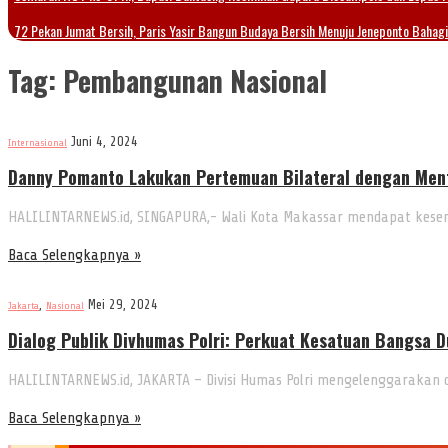
72 Pekan Jumat Bersih, Paris Yasir Bangun Budaya Bersih Menuju Jeneponto Bahag
Tag:
Pembangunan Nasional
Juni 4, 2024
Internasional
Danny Pomanto Lakukan Pertemuan Bilateral dengan Ment
HALILINTARNEWS.id, SINGAPURA,- Wali Kota Makassar mendapat kese
Baca Selengkapnya »
,
Mei 29, 2024
Jakarta
Nasional
Dialog Publik Divhumas Polri: Perkuat Kesatuan Bangsa 
HALILINTARNEWS.id, JAKARTA – Divisi Humas Polri mengelenggarakan 
Baca Selengkapnya »