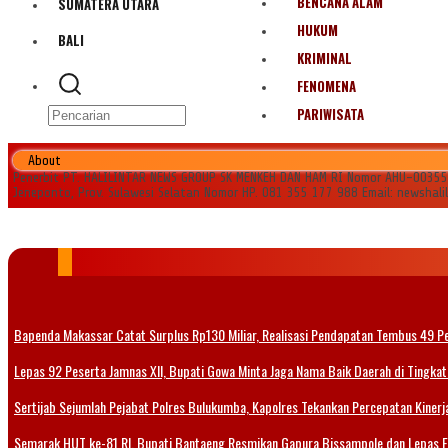
BENCANA ALAM
SUMATERA UTARA
HUKUM
BALI
KRIMINAL
FENOMENA
PARIWISATA
About
Penerbit PT. HALILINTAR NEWS GROUP SK MENKEH DAN HAM RI Nomor AHU-0035545.
Jeneponto, Prov. Sulawesi Selatan Nomor HP. 081 355 177 988 Email: newshal
Bapenda Makassar Catat Surplus Rp130 Miliar, Realisasi Pendapatan Tembus 49 P
Lepas 92 Peserta Jamnas XII, Bupati Gowa Minta Jaga Nama Baik Daerah di Tingkat
Sertijab Sejumlah Pejabat Polres Bulukumba, Kapolres Tekankan Percepatan Kinerja
Semarak HUT ke-81 RI, Bupati Bantaeng Resmikan Gapura Bissampole dan Lepas 