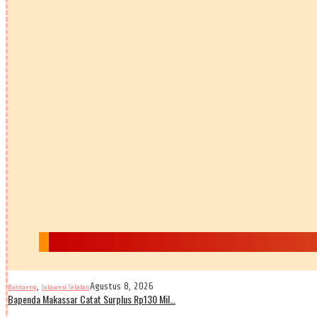
,
Agustus 8, 2026
Bantaeng
Sulawesi Selatan
Bapenda Makassar Catat Surplus Rp130 Mil…