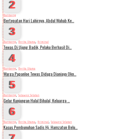
2
Bantaeng
Bertepatan Hari Lahirnya, Abdul Wahab Ke…
3
,
,
Bantaeng
Berita Utama
Kriminal
Tewas Di Ujung Badik, Pelaku Berhasil Di…
4
,
Bantaeng
Berita Utama
Warga Papanloe Tewas Diduga Dianiaya Okn…
5
,
Bantaeng
Sulawesi Selatan
Gelar Kunjungan Halal Bihalal, Keluarga …
6
,
,
,
Bantaeng
Berita Utama
Kriminal
Sulawesi Selatan
Kasus Pembunuhan Sadis Hj. Hamzatun Belu…
7