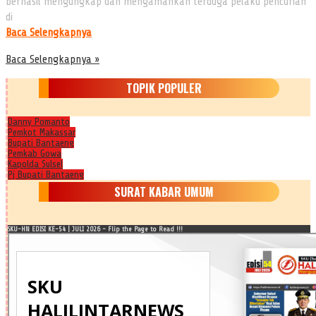
berhasil mengungkap dan mengamankan terduga pelaku pencurian
di
Baca Selengkapnya
Baca Selengkapnya »
TOPIK POPULER
Danny Pomanto
Pemkot Makassar
Bupati Bantaeng
Pemkab Gowa
Kapolda Sulsel
Pj Bupati Bantaeng
SURAT KABAR UMUM
SKU-HN EDISI KE-54 | JULI 2026 - Flip the Page to Read !!!