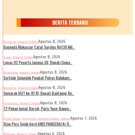
BERITA TERBARU
,
Agustus 8, 2026
Bantaeng
Sulawesi Selatan
Bapenda Makassar Catat Surplus Rp130 Mil…
,
Agustus 8, 2026
Gowa
Sulawesi Selatan
Lepas 92 Peserta Jamnas XII, Bupati Gowa…
,
Agustus 8, 2026
Bulukumba
Sulawesi Selatan
Sertijab Sejumlah Pejabat Polres Bulukum…
,
Agustus 8, 2026
Bantaeng
Sulawesi Selatan
Semarak HUT ke-81 RI, Bupati Bantaeng Re…
,
Agustus 8, 2026
Jeneponto
Sulawesi Selatan
72 Pekan Jumat Bersih, Paris Yasir Bangu…
,
,
,
Agustus 7, 2026
Berita Utama
Jeneponto
Sulawesi Selatan
Takalar
Stop Pers Sejak April ANDI PANGERAI Kr R…
,
Agustus 6, 2026
Makassar
Sulawesi Selatan