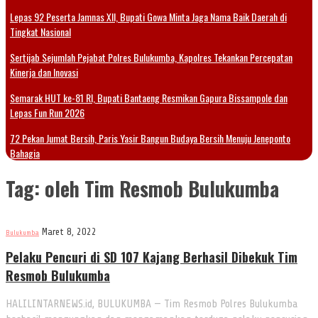
Lepas 92 Peserta Jamnas XII, Bupati Gowa Minta Jaga Nama Baik Daerah di
Tingkat Nasional
Sertijab Sejumlah Pejabat Polres Bulukumba, Kapolres Tekankan Percepatan
Kinerja dan Inovasi
Semarak HUT ke-81 RI, Bupati Bantaeng Resmikan Gapura Bissampole dan
Lepas Fun Run 2026
72 Pekan Jumat Bersih, Paris Yasir Bangun Budaya Bersih Menuju Jeneponto
Bahagia
Tag:
oleh Tim Resmob Bulukumba
Maret 8, 2022
Bulukumba
Pelaku Pencuri di SD 107 Kajang Berhasil Dibekuk Tim
Resmob Bulukumba
HALILINTARNEWS.id, BULUKUMBA — Tim Resmob Polres Bulukumba