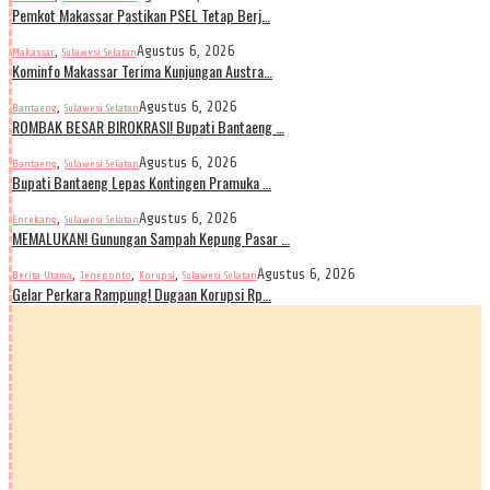
Pemkot Makassar Pastikan PSEL Tetap Berj…
,
Agustus 6, 2026
Makassar
Sulawesi Selatan
Kominfo Makassar Terima Kunjungan Austra…
,
Agustus 6, 2026
Bantaeng
Sulawesi Selatan
ROMBAK BESAR BIROKRASI! Bupati Bantaeng …
,
Agustus 6, 2026
Bantaeng
Sulawesi Selatan
Bupati Bantaeng Lepas Kontingen Pramuka …
,
Agustus 6, 2026
Enrekang
Sulawesi Selatan
MEMALUKAN! Gunungan Sampah Kepung Pasar …
,
,
,
Agustus 6, 2026
Berita Utama
Jeneponto
Korupsi
Sulawesi Selatan
Gelar Perkara Rampung! Dugaan Korupsi Rp…