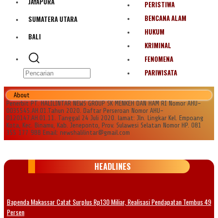
JAYAPURA
PERISTIWA
BENCANA ALAM
SUMATERA UTARA
HUKUM
BALI
KRIMINAL
FENOMENA
PARIWISATA
About
Penerbit PT. HALILINTAR NEWS GROUP SK MENKEH DAN HAM RI Nomor AHU-
0035545.AH.01.Tahun 2020. Daftar Perseroan Nomor AHU-
0120147.AH.01.11. Tanggal 24 Juli 2020. lamat: Jln. Lingkar Kel. Empoang
Kota, Kec. Binamu, Kab. Jeneponto, Prov. Sulawesi Selatan Nomor HP. 081
355 177 988 Email: newshalilintar@gmail.com
HEADLINES
Bapenda Makassar Catat Surplus Rp130 Miliar, Realisasi Pendapatan Tembus 49
Persen