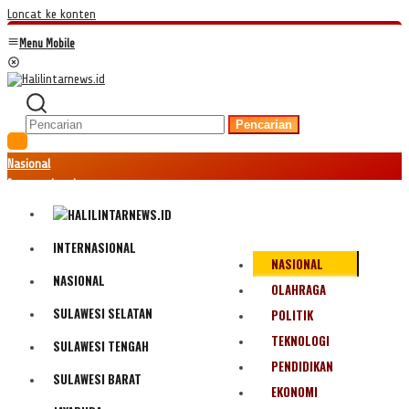
Loncat ke konten
Menu Mobile
Pencarian
Nasional
Internasional
Hukum
Kriminal
Peristiwa
INTERNASIONAL
NASIONAL
Ekonomi
NASIONAL
Politik
OLAHRAGA
Fenomena
SULAWESI SELATAN
POLITIK
Teknologi
TEKNOLOGI
SULAWESI TENGAH
Olahraga
PENDIDIKAN
Pendidikan
SULAWESI BARAT
Bencana Alam
EKONOMI