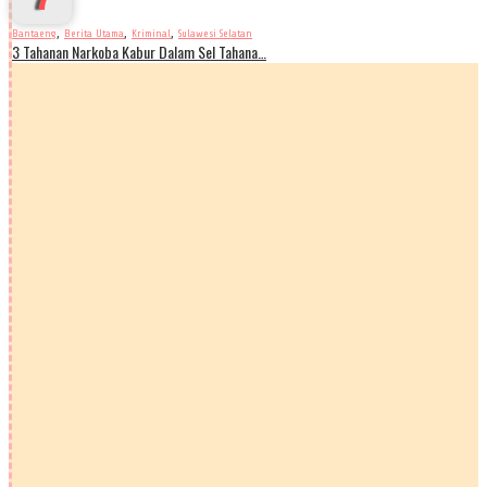
,
,
,
Bantaeng
Berita Utama
Kriminal
Sulawesi Selatan
3 Tahanan Narkoba Kabur Dalam Sel Tahana…