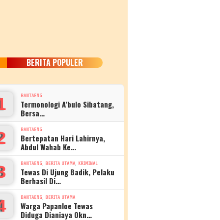
BERITA POPULER
BANTAENG
1
Termonologi A’bulo Sibatang,
Bersa…
BANTAENG
2
Bertepatan Hari Lahirnya,
Abdul Wahab Ke…
,
,
BANTAENG
BERITA UTAMA
KRIMINAL
3
Tewas Di Ujung Badik, Pelaku
Berhasil Di…
,
BANTAENG
BERITA UTAMA
4
Warga Papanloe Tewas
Diduga Dianiaya Okn…