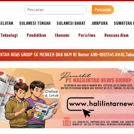
Pencarian
SELATAN
SULAWESI TENGAH
SULAWESI BARAT
JAYAPURA
SUMATERA 
Teknologi
Pendidikan
Ekonomi
Peristiwa
Bencana Alam
OUP SK MENKEH DAN HAM RI Nomor AHU-0035545.AH.01.Tahun 2020. Daftar Pers