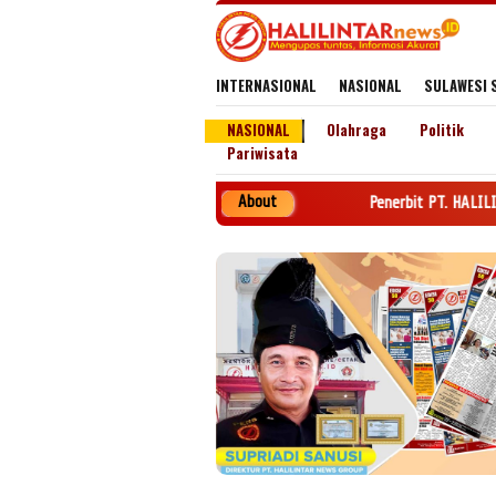
Loncat
ke
konten
INTERNASIONAL
NASIONAL
SULAWESI 
NASIONAL
Olahraga
Politik
Pariwisata
About
Penerbit PT. HALILINTAR NEWS GR