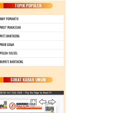
TOPIK POPULER
NNY POMANTO
MKOT MAKASSAR
PATI BANTAENG
MKAB GOWA
POLDA SULSEL
 BUPATI BANTAENG
SURAT KABAR UMUM
SI KE-54 | JULI 2026 - Flip the Page to Read !!!