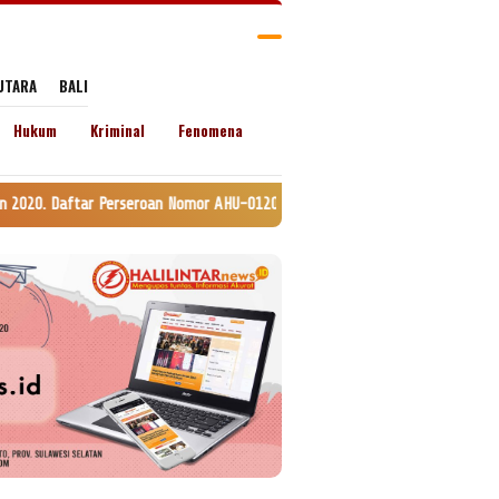
UTARA
BALI
Hukum
Kriminal
Fenomena
eroan Nomor AHU-0120147.AH.01.11. Tanggal 24 Juli 2020. lamat: Jln. Ling