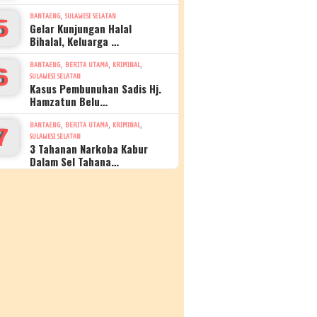
,
BANTAENG
SULAWESI SELATAN
5
Gelar Kunjungan Halal
Bihalal, Keluarga …
,
,
,
BANTAENG
BERITA UTAMA
KRIMINAL
6
SULAWESI SELATAN
Kasus Pembunuhan Sadis Hj.
Hamzatun Belu…
,
,
,
BANTAENG
BERITA UTAMA
KRIMINAL
7
SULAWESI SELATAN
3 Tahanan Narkoba Kabur
Dalam Sel Tahana…