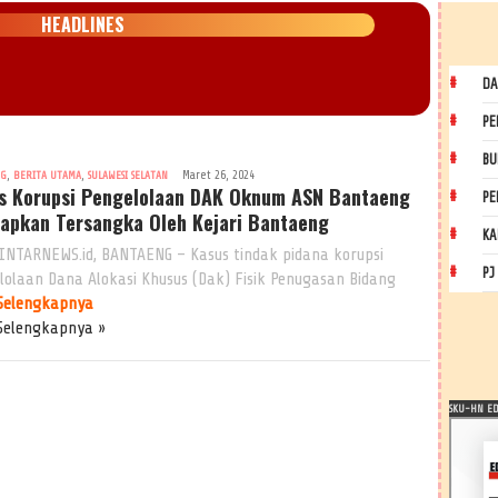
HEADLINES
DA
PE
BU
,
,
Maret 26, 2024
NG
BERITA UTAMA
SULAWESI SELATAN
s Korupsi Pengelolaan DAK Oknum ASN Bantaeng
PE
tapkan Tersangka Oleh Kejari Bantaeng
KA
INTARNEWS.id, BANTAENG – Kasus tindak pidana korupsi
PJ
lolaan Dana Alokasi Khusus (Dak) Fisik Penugasan Bidang
Selengkapnya
Selengkapnya »
SKU-HN EDI