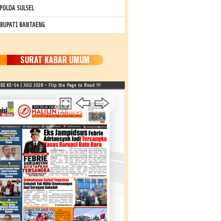
POLDA SULSEL
 BUPATI BANTAENG
SURAT KABAR UMUM
SI KE-54 | JULI 2026 - Flip the Page to Read !!!