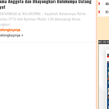
ama Anggota dan Bhayangkari Bulukumpa Datang
KA
yat
PJ
INTARNEWS.id, BULUKUMBA – Kapolsek Bulukumpa Polres
umba IPTU Abd Rahman Mubin, S.Pd didampingi Ketua
ngkari
Selengkapnya
Selengkapnya »
SKU-HN EDI