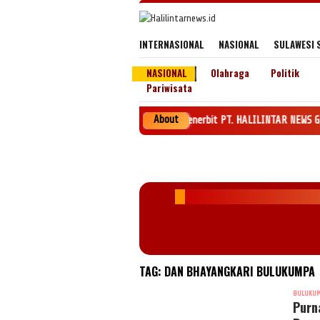
Loncat
ke
konten
INTERNASIONAL
NASIONAL
SULAWESI 
NASIONAL
Olahraga
Politik
Pariwisata
About
Penerbit PT. HALILINTAR NEWS GROUP SK MENKE
TAG:
DAN BHAYANGKARI BULUKUMPA
BULUKU
Purn