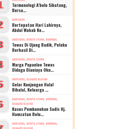
1
Termonologi A’bulo Sibatang,
Bersa…
BANTAENG
2
Bertepatan Hari Lahirnya,
Abdul Wahab Ke…
,
,
BANTAENG
BERITA UTAMA
KRIMINAL
3
Tewas Di Ujung Badik, Pelaku
Berhasil Di…
,
BANTAENG
BERITA UTAMA
4
Warga Papanloe Tewas
Diduga Dianiaya Okn…
,
BANTAENG
SULAWESI SELATAN
5
Gelar Kunjungan Halal
Bihalal, Keluarga …
,
,
,
BANTAENG
BERITA UTAMA
KRIMINAL
6
SULAWESI SELATAN
Kasus Pembunuhan Sadis Hj.
Hamzatun Belu…
,
,
,
BANTAENG
BERITA UTAMA
KRIMINAL
7
SULAWESI SELATAN