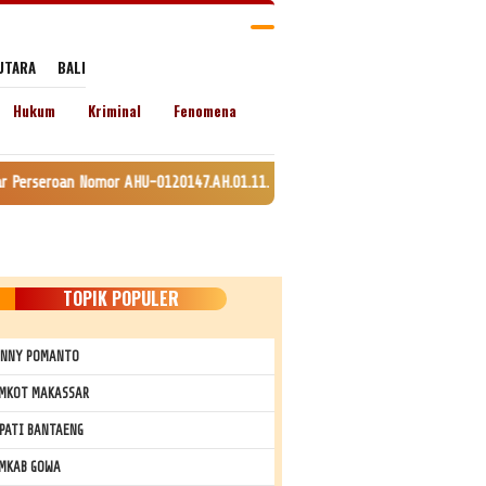
UTARA
BALI
Hukum
Kriminal
Fenomena
AHU-0120147.AH.01.11. Tanggal 24 Juli 2020. lamat: Jln. Lingkar Kel. Emp
TOPIK POPULER
NNY POMANTO
MKOT MAKASSAR
PATI BANTAENG
MKAB GOWA