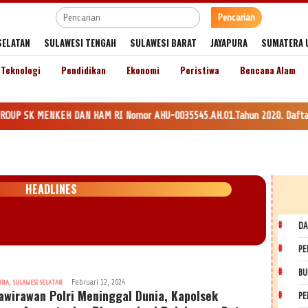
Pencarian
SELATAN
SULAWESI TENGAH
SULAWESI BARAT
JAYAPURA
SUMATERA 
Teknologi
Pendidikan
Ekonomi
Peristiwa
Bencana Alam
H DAN HAM RI Nomor AHU-0035545.AH.01.Tahun 2020. Daftar Perseroan Nomor 
HEADLINES
DA
PE
BU
,
Februari 12, 2024
MBA
SULAWESI SELATAN
awirawan Polri Meninggal Dunia, Kapolsek
PE