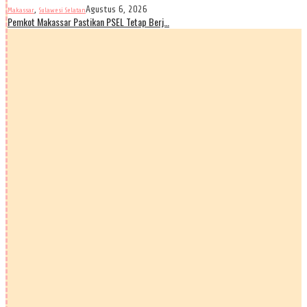
,
Agustus 6, 2026
Makassar
Sulawesi Selatan
Pemkot Makassar Pastikan PSEL Tetap Berj…