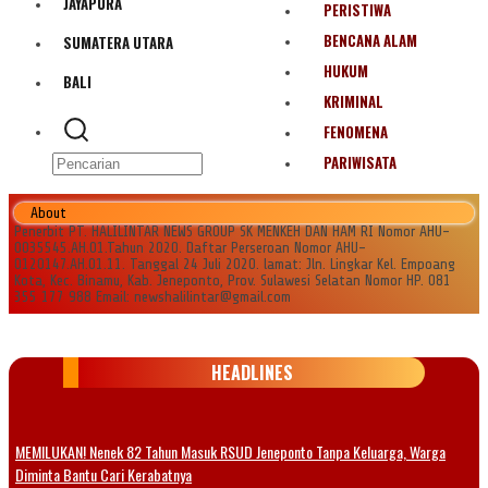
JAYAPURA
PERISTIWA
BENCANA ALAM
SUMATERA UTARA
HUKUM
BALI
KRIMINAL
FENOMENA
PARIWISATA
About
Penerbit PT. HALILINTAR NEWS GROUP SK MENKEH DAN HAM RI Nomor AHU-
0035545.AH.01.Tahun 2020. Daftar Perseroan Nomor AHU-
0120147.AH.01.11. Tanggal 24 Juli 2020. lamat: Jln. Lingkar Kel. Empoang
Kota, Kec. Binamu, Kab. Jeneponto, Prov. Sulawesi Selatan Nomor HP. 081
355 177 988 Email: newshalilintar@gmail.com
HEADLINES
MEMILUKAN! Nenek 82 Tahun Masuk RSUD Jeneponto Tanpa Keluarga, Warga
Diminta Bantu Cari Kerabatnya