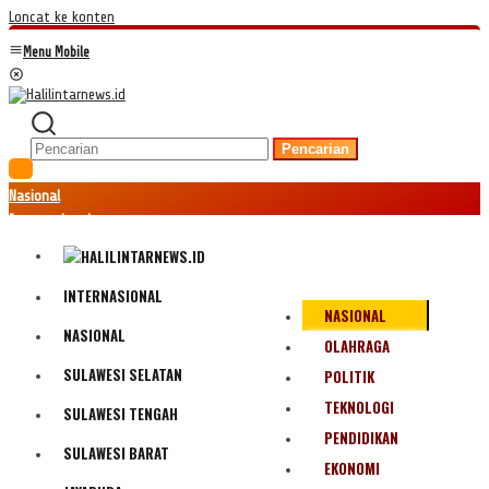
Loncat ke konten
Menu Mobile
Pencarian
Nasional
Internasional
Hukum
Kriminal
Peristiwa
INTERNASIONAL
NASIONAL
Ekonomi
NASIONAL
Politik
OLAHRAGA
Fenomena
SULAWESI SELATAN
POLITIK
Teknologi
TEKNOLOGI
SULAWESI TENGAH
Olahraga
PENDIDIKAN
Pendidikan
SULAWESI BARAT
Bencana Alam
EKONOMI