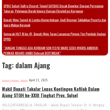
SPBU Sulsel-Sultra Disorot Tajam! SATBAS Desak Bongkar Dugaan Permainan
Takaran, Pelayanan Buruk hingga Dugaan Eksploitasi Karyawan
Bupati Wajo Tampil di Lomba Kemerdekaan, Andi Rosman Taklukkan Peserta dan
Juara Makan Kerupuk
Semarak HUT RI ke-81, Bupati Wajo Turun Lapangan Pimpin Tim Pemkab Hadapi
DPRD
“JANGAN TUNGGU ADA KORBAN! SDN 112/IX MARO SEBO NYARIS AMBRUK,
PEMKAB MUARO JAMBI Didesak BERTINDAK”
Tag:
dalam Ajang
,
April 11, 2025
Sulawesi Selatan
Takalar
Wakil Bupati Takalar Lepas Kontingen Kafilah Dalam
Ajang STQH ke-XXIII Tingkat Prov. Sulsel
HALILINTARNEWS.id, TAKALAR – Wakil Bupati Takalar Dr. H. Hengky