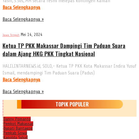
Yasin,.S.Sos,.MM secara resmi melepas kontingen Kafilah
Baca Selengkapnya
Baca Selengkapnya »
Mei 14, 2024
Jawa Tengah
Ketua TP PKK Makassar Dampingi Tim Paduan Suara
dalam Ajang HKG PKK Tingkat Nasional
HALILINTARNEWS.id, SOLO,- Ketua TP PKK Kota Makassar Indira Yusuf
Ismail, mendampingi Tim Paduan Suara (Padus)
Baca Selengkapnya
Baca Selengkapnya »
TOPIK POPULER
Danny Pomanto
Pemkot Makassar
Bupati Bantaeng
Pemkab Gowa
Kapolda Sulsel