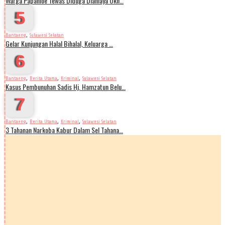
Warga Papanloe Tewas Diduga Dianiaya Okn…
5
,
Bantaeng
Sulawesi Selatan
Gelar Kunjungan Halal Bihalal, Keluarga …
6
,
,
,
Bantaeng
Berita Utama
Kriminal
Sulawesi Selatan
Kasus Pembunuhan Sadis Hj. Hamzatun Belu…
7
,
,
,
Bantaeng
Berita Utama
Kriminal
Sulawesi Selatan
3 Tahanan Narkoba Kabur Dalam Sel Tahana…