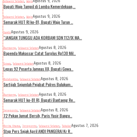
,
Agustus 9, 2026
Sulawesi Selatan
Wajo
Bupati Wajo Tampil di Lomba Kemerdekaan,…
,
Agustus 9, 2026
Sulawesi Selatan
Wajo
Semarak HUT RI ke-81, Bupati Wajo Turun …
Agustus 9, 2026
Jambi
“JANGAN TUNGGU ADA KORBAN! SDN 112/IX MA…
,
Agustus 8, 2026
Bantaeng
Sulawesi Selatan
Bapenda Makassar Catat Surplus Rp130 Mil…
,
Agustus 8, 2026
Gowa
Sulawesi Selatan
Lepas 92 Peserta Jamnas XII, Bupati Gowa…
,
Agustus 8, 2026
Bulukumba
Sulawesi Selatan
Sertijab Sejumlah Pejabat Polres Bulukum…
,
Agustus 8, 2026
Bantaeng
Sulawesi Selatan
Semarak HUT ke-81 RI, Bupati Bantaeng Re…
,
Agustus 8, 2026
Jeneponto
Sulawesi Selatan
72 Pekan Jumat Bersih, Paris Yasir Bangu…
,
,
,
Agustus 7, 2026
Berita Utama
Jeneponto
Sulawesi Selatan
Takalar
Stop Pers Sejak April ANDI PANGERAI Kr R…