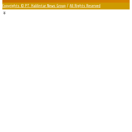
Copyrights © PT. Halilintar News Group
/
All Rights Reserved