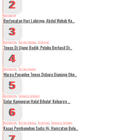
2
Bantaeng
Bertepatan Hari Lahirnya, Abdul Wahab Ke…
3
,
,
Bantaeng
Berita Utama
Kriminal
Tewas Di Ujung Badik, Pelaku Berhasil Di…
4
,
Bantaeng
Berita Utama
Warga Papanloe Tewas Diduga Dianiaya Okn…
5
,
Bantaeng
Sulawesi Selatan
Gelar Kunjungan Halal Bihalal, Keluarga …
6
,
,
,
Bantaeng
Berita Utama
Kriminal
Sulawesi Selatan
Kasus Pembunuhan Sadis Hj. Hamzatun Belu…
7