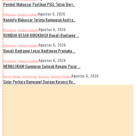
Pemkot Makassar Pastikan PSEL Tetap Berj…
,
Agustus 6, 2026
Makassar
Sulawesi Selatan
Kominfo Makassar Terima Kunjungan Austra…
,
Agustus 6, 2026
Bantaeng
Sulawesi Selatan
ROMBAK BESAR BIROKRASI! Bupati Bantaeng …
,
Agustus 6, 2026
Bantaeng
Sulawesi Selatan
Bupati Bantaeng Lepas Kontingen Pramuka …
,
Agustus 6, 2026
Enrekang
Sulawesi Selatan
MEMALUKAN! Gunungan Sampah Kepung Pasar …
,
,
,
Agustus 6, 2026
Berita Utama
Jeneponto
Korupsi
Sulawesi Selatan
Gelar Perkara Rampung! Dugaan Korupsi Rp…