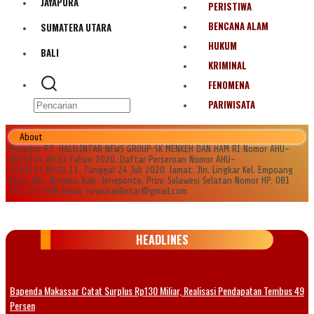
JAYAPURA
PERISTIWA
BENCANA ALAM
SUMATERA UTARA
HUKUM
BALI
KRIMINAL
FENOMENA
PARIWISATA
About
Penerbit PT. HALILINTAR NEWS GROUP SK MENKEH DAN HAM RI Nomor AHU-
0035545.AH.01.Tahun 2020. Daftar Perseroan Nomor AHU-
0120147.AH.01.11. Tanggal 24 Juli 2020. lamat: Jln. Lingkar Kel. Empoang
Kota, Kec. Binamu, Kab. Jeneponto, Prov. Sulawesi Selatan Nomor HP. 081
355 177 988 Email: newshalilintar@gmail.com
HEADLINES
Bapenda Makassar Catat Surplus Rp130 Miliar, Realisasi Pendapatan Tembus 49
Persen