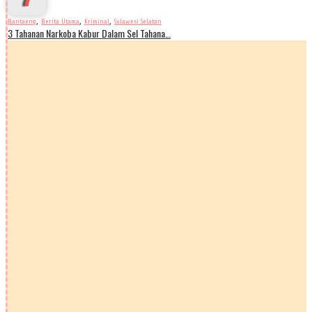
,
,
,
Bantaeng
Berita Utama
Kriminal
Sulawesi Selatan
3 Tahanan Narkoba Kabur Dalam Sel Tahana…