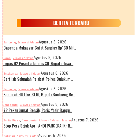
BERITA TERBARU
,
Agustus 8, 2026
Bantaeng
Sulawesi Selatan
Bapenda Makassar Catat Surplus Rp130 Mil…
,
Agustus 8, 2026
Gowa
Sulawesi Selatan
Lepas 92 Peserta Jamnas XII, Bupati Gowa…
,
Agustus 8, 2026
Bulukumba
Sulawesi Selatan
Sertijab Sejumlah Pejabat Polres Bulukum…
,
Agustus 8, 2026
Bantaeng
Sulawesi Selatan
Semarak HUT ke-81 RI, Bupati Bantaeng Re…
,
Agustus 8, 2026
Jeneponto
Sulawesi Selatan
72 Pekan Jumat Bersih, Paris Yasir Bangu…
,
,
,
Agustus 7, 2026
Berita Utama
Jeneponto
Sulawesi Selatan
Takalar
Stop Pers Sejak April ANDI PANGERAI Kr R…
,
Agustus 6, 2026
Makassar
Sulawesi Selatan