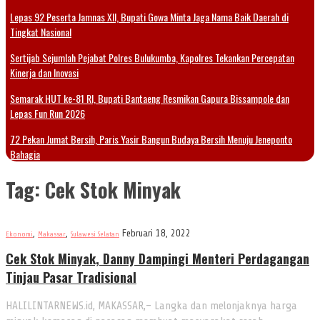
Lepas 92 Peserta Jamnas XII, Bupati Gowa Minta Jaga Nama Baik Daerah di
Tingkat Nasional
Sertijab Sejumlah Pejabat Polres Bulukumba, Kapolres Tekankan Percepatan
Kinerja dan Inovasi
Semarak HUT ke-81 RI, Bupati Bantaeng Resmikan Gapura Bissampole dan
Lepas Fun Run 2026
72 Pekan Jumat Bersih, Paris Yasir Bangun Budaya Bersih Menuju Jeneponto
Bahagia
Tag:
Cek Stok Minyak
,
,
Februari 18, 2022
Ekonomi
Makassar
Sulawesi Selatan
Cek Stok Minyak, Danny Dampingi Menteri Perdagangan
Tinjau Pasar Tradisional
HALILINTARNEWS.id, MAKASSAR,– Langka dan melonjaknya harga