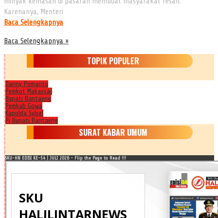
minyak kemasan di pasaran membuat masyarakat resah.
Karenanya, Menteri
Baca Selengkapnya
Baca Selengkapnya »
TOPIK POPULER
Danny Pomanto
Pemkot Makassar
Bupati Bantaeng
Pemkab Gowa
Kapolda Sulsel
Pj Bupati Bantaeng
SURAT KABAR UMUM
SKU-HN EDISI KE-54 | JULI 2026 - Flip the Page to Read !!!