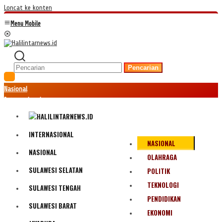
Loncat ke konten
Menu Mobile
Pencarian
Nasional
Internasional
Hukum
Kriminal
Peristiwa
INTERNASIONAL
NASIONAL
Ekonomi
NASIONAL
Politik
OLAHRAGA
Fenomena
SULAWESI SELATAN
POLITIK
Teknologi
TEKNOLOGI
SULAWESI TENGAH
Olahraga
PENDIDIKAN
Pendidikan
SULAWESI BARAT
Bencana Alam
EKONOMI