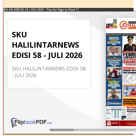
SKU-HN EDISI KE-54 | JULI 2026 - Flip the Page to Read !!!