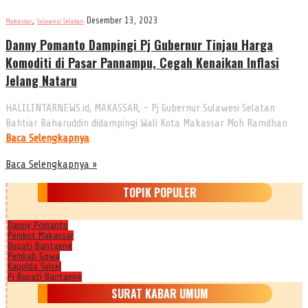
,
Desember 13, 2023
Makassar
Sulawesi Selatan
Danny Pomanto Dampingi Pj Gubernur Tinjau Harga
Komoditi di Pasar Pannampu, Cegah Kenaikan Inflasi
Jelang Nataru
HALILINTARNEWS.id, MAKASSAR, – Pj Gubernur Sulawesi Selatan
Bahtiar Baharuddin didampingi Wali Kota Makassar Moh Ramdhan
Baca Selengkapnya
Baca Selengkapnya »
TOPIK POPULER
Danny Pomanto
Pemkot Makassar
Bupati Bantaeng
Pemkab Gowa
Kapolda Sulsel
Pj Bupati Bantaeng
SURAT KABAR UMUM