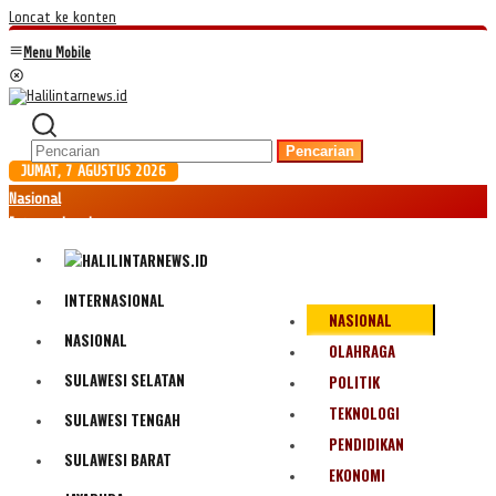
Loncat ke konten
Menu Mobile
Pencarian
JUMAT, 7 AGUSTUS 2026
Nasional
Internasional
Hukum
Kriminal
Peristiwa
INTERNASIONAL
NASIONAL
Ekonomi
NASIONAL
Politik
OLAHRAGA
Fenomena
SULAWESI SELATAN
POLITIK
Teknologi
TEKNOLOGI
SULAWESI TENGAH
Olahraga
PENDIDIKAN
Pendidikan
SULAWESI BARAT
Bencana Alam
EKONOMI