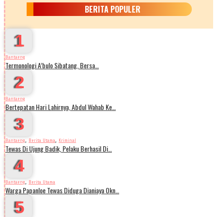
BERITA POPULER
1
Bantaeng
Termonologi A’bulo Sibatang, Bersa…
2
Bantaeng
Bertepatan Hari Lahirnya, Abdul Wahab Ke…
3
,
,
Bantaeng
Berita Utama
Kriminal
Tewas Di Ujung Badik, Pelaku Berhasil Di…
4
,
Bantaeng
Berita Utama
Warga Papanloe Tewas Diduga Dianiaya Okn…
5