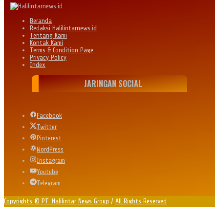
Beranda
Redaksi Halilintarnews.id
Tentang Kami
Kontak Kami
Terms & Condition Page
Privacy Policy
Index
JARINGAN SOCIAL
Facebook
Twitter
Pinterest
WordPress
Instagram
Youtube
Telegram
Copyrights © PT. Halilintar News Group
/
All Rights Reserved