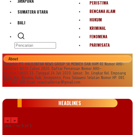
JAYAPURA
PERISTIWA
BENCANA ALAM
SUMATERA UTARA
HUKUM
BALI
KRIMINAL
FENOMENA
PARIWISATA
About
Penerbit PT. HALILINTAR NEWS GROUP SK MENKEH DAN HAM RI Nomor AHU-
0035545.AH.01.Tahun 2020. Daftar Perseroan Nomor AHU-
0120147.AH.01.11. Tanggal 24 Juli 2020. lamat: Jln. Lingkar Kel. Empoang
Kota, Kec. Binamu, Kab. Jeneponto, Prov. Sulawesi Selatan Nomor HP. 081
355 177 988 Email: newshalilintar@gmail.com
HEADLINES
«
»
slide
7 to 9
of 5