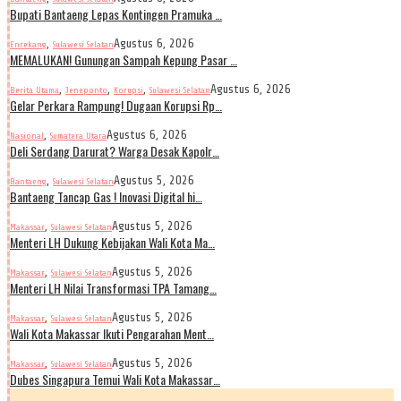
Bupati Bantaeng Lepas Kontingen Pramuka …
,
Agustus 6, 2026
Enrekang
Sulawesi Selatan
MEMALUKAN! Gunungan Sampah Kepung Pasar …
,
,
,
Agustus 6, 2026
Berita Utama
Jeneponto
Korupsi
Sulawesi Selatan
Gelar Perkara Rampung! Dugaan Korupsi Rp…
,
Agustus 6, 2026
Nasional
Sumatera Utara
Deli Serdang Darurat? Warga Desak Kapolr…
,
Agustus 5, 2026
Bantaeng
Sulawesi Selatan
Bantaeng Tancap Gas ! Inovasi Digital hi…
,
Agustus 5, 2026
Makassar
Sulawesi Selatan
Menteri LH Dukung Kebijakan Wali Kota Ma…
,
Agustus 5, 2026
Makassar
Sulawesi Selatan
Menteri LH Nilai Transformasi TPA Tamang…
,
Agustus 5, 2026
Makassar
Sulawesi Selatan
Wali Kota Makassar Ikuti Pengarahan Ment…
,
Agustus 5, 2026
Makassar
Sulawesi Selatan
Dubes Singapura Temui Wali Kota Makassar…