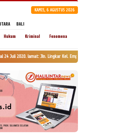
KAMIS, 6 AGUSTUS 2026
UTARA
BALI
Hukum
Kriminal
Fenomena
at: Jln. Lingkar Kel. Empoang Kota, Kec. Binamu, Kab. Jeneponto, Prov. S