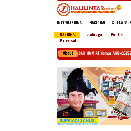
Loncat
ke
konten
INTERNASIONAL
NASIONAL
SULAWESI 
NASIONAL
Olahraga
Politik
Pariwisata
About
INTAR NEWS GROUP SK MENKEH DAN HAM RI Nomor AHU-0035545.AH.01.Tahun 2020