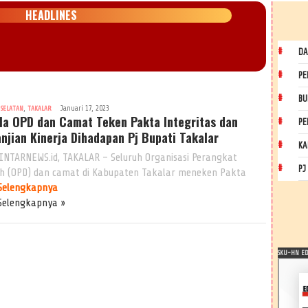
HEADLINES
DA
PE
BU
,
Januari 17, 2023
 SELATAN
TAKALAR
la OPD dan Camat Teken Pakta Integritas dan
PE
anjian Kinerja Dihadapan Pj Bupati Takalar
KA
INTARNEWS.id, TAKALAR – Seluruh Organisasi Perangkat
PJ
h (OPD) dan camat di Kabupaten Takalar meneken Pakta
Selengkapnya
Selengkapnya »
SKU-HN EDI