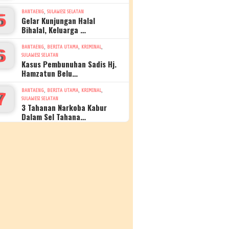
,
BANTAENG
SULAWESI SELATAN
5
Gelar Kunjungan Halal
Bihalal, Keluarga …
,
,
,
BANTAENG
BERITA UTAMA
KRIMINAL
6
SULAWESI SELATAN
Kasus Pembunuhan Sadis Hj.
Hamzatun Belu…
,
,
,
BANTAENG
BERITA UTAMA
KRIMINAL
7
SULAWESI SELATAN
3 Tahanan Narkoba Kabur
Dalam Sel Tahana…