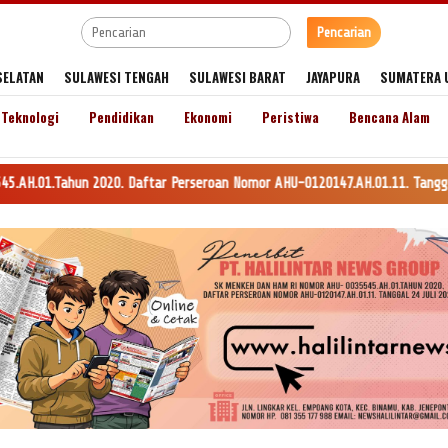
Pencarian
SELATAN
SULAWESI TENGAH
SULAWESI BARAT
JAYAPURA
SUMATERA 
Teknologi
Pendidikan
Ekonomi
Peristiwa
Bencana Alam
. Daftar Perseroan Nomor AHU-0120147.AH.01.11. Tanggal 24 Juli 2020. lam