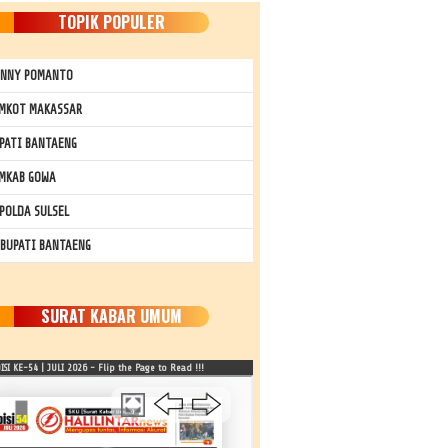
TOPIK POPULER
NNY POMANTO
MKOT MAKASSAR
PATI BANTAENG
MKAB GOWA
POLDA SULSEL
 BUPATI BANTAENG
SURAT KABAR UMUM
SI KE-54 | JULI 2026 - Flip the Page to Read !!!