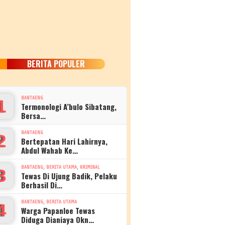
BERITA POPULER
BANTAENG
1
Termonologi A’bulo Sibatang,
Bersa…
BANTAENG
2
Bertepatan Hari Lahirnya,
Abdul Wahab Ke…
,
,
BANTAENG
BERITA UTAMA
KRIMINAL
3
Tewas Di Ujung Badik, Pelaku
Berhasil Di…
,
BANTAENG
BERITA UTAMA
4
Warga Papanloe Tewas
Diduga Dianiaya Okn…