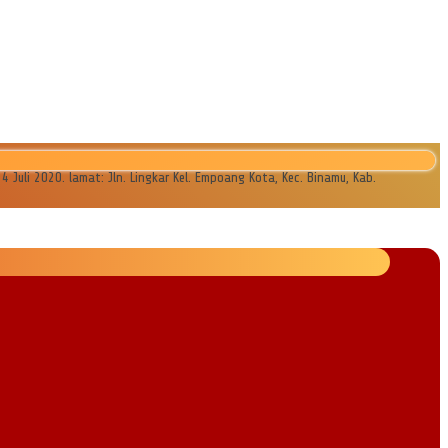
li 2020. lamat: Jln. Lingkar Kel. Empoang Kota, Kec. Binamu, Kab.