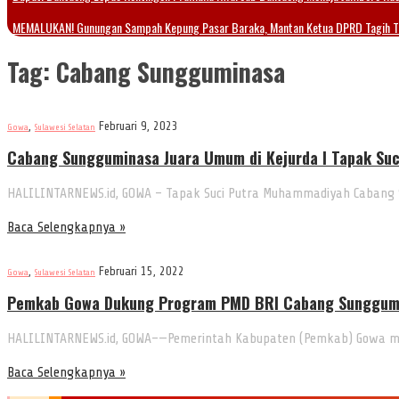
MEMALUKAN! Gunungan Sampah Kepung Pasar Baraka, Mantan Ketua DPRD Tagih 
Tag:
Cabang Sungguminasa
,
Februari 9, 2023
Gowa
Sulawesi Selatan
Cabang Sungguminasa Juara Umum di Kejurda I Tapak S
HALILINTARNEWS.id, GOWA – Tapak Suci Putra Muhammadiyah Cabang S
Baca Selengkapnya »
,
Februari 15, 2022
Gowa
Sulawesi Selatan
Pemkab Gowa Dukung Program PMD BRI Cabang Sunggum
HALILINTARNEWS.id, GOWA–—Pemerintah Kabupaten (Pemkab) Gowa m
Baca Selengkapnya »