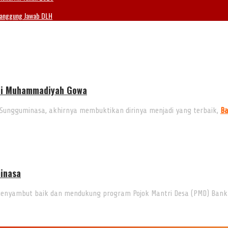
Tanggung Jawab DLH
uci Muhammadiyah Gowa
ungguminasa, akhirnya membuktikan dirinya menjadi yang terbaik,
Ba
inasa
enyambut baik dan mendukung program Pojok Mantri Desa (PMD) Ban