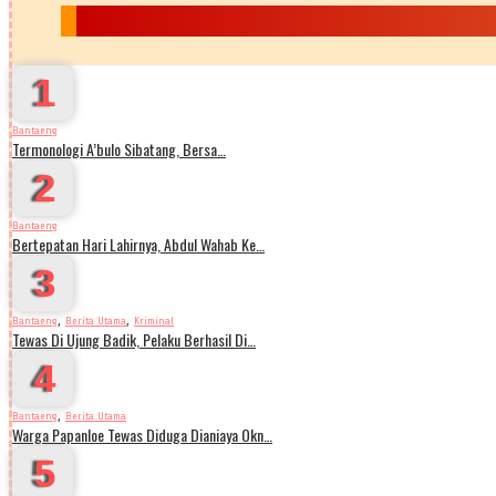
1
Bantaeng
Termonologi A’bulo Sibatang, Bersa…
2
Bantaeng
Bertepatan Hari Lahirnya, Abdul Wahab Ke…
3
,
,
Bantaeng
Berita Utama
Kriminal
Tewas Di Ujung Badik, Pelaku Berhasil Di…
4
,
Bantaeng
Berita Utama
Warga Papanloe Tewas Diduga Dianiaya Okn…
5