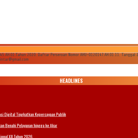
AH.01.Tahun 2020. Daftar Perseroan Nomor AHU-0120147.AH.01.11. Tanggal 24 Ju
ilintar@gmail.com
HEADLINES
i Digital Tingkatkan Kepercayaan Publik
n Benahi Pelayanan hingga ke Akar
onal XII Tahun 2026