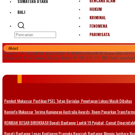
BENCANA ALAM
SUMATERA UTARA
HUKUM
BALI
KRIMINAL
FENOMENA
PARIWISATA
About
Penerbit PT. HALILINTAR NEWS GROUP SK MENKEH DAN HAM RI Nomor AHU-0035545.
Jeneponto, Prov. Sulawesi Selatan Nomor HP. 081 355 177 988 Email: newshal
Pemkot Makassar Pastikan PSEL Tetap Berjalan, Penetapan Lokasi Masih Dibahas
Kominfo Makassar Terima Kunjungan Australia Awards, Roem Paparkan Transformas
ROMBAK BESAR BIROKRASI! Bupati Bantaeng Lantik 19 Pejabat, Camat Diperintahka
Bupati Bantaeng Lepas Kontingen Pramuka Kwarcab Bantaeng Menuju Jambore Nasi