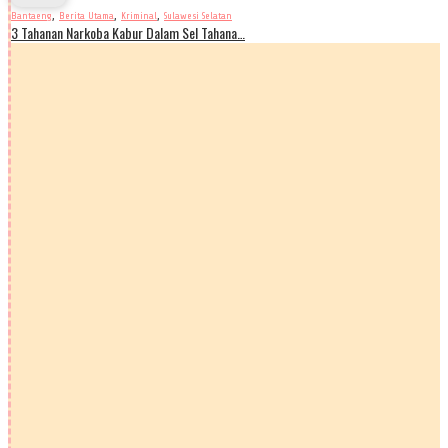
,
,
,
Bantaeng
Berita Utama
Kriminal
Sulawesi Selatan
3 Tahanan Narkoba Kabur Dalam Sel Tahana…