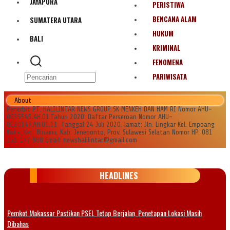
JAYAPURA
PERISTIWA
BENCANA ALAM
SUMATERA UTARA
HUKUM
BALI
KRIMINAL
FENOMENA
PARIWISATA
About
Penerbit PT. HALILINTAR NEWS GROUP SK MENKEH DAN HAM RI Nomor AHU-
0035545.AH.01.Tahun 2020. Daftar Perseroan Nomor AHU-
0120147.AH.01.11. Tanggal 24 Juli 2020. lamat: Jln. Lingkar Kel. Empoang
Kota, Kec. Binamu, Kab. Jeneponto, Prov. Sulawesi Selatan Nomor HP. 081
355 177 988 Email: newshalilintar@gmail.com
HEADLINES
Pemkot Makassar Pastikan PSEL Tetap Berjalan, Penetapan Lokasi Masih
Dibahas