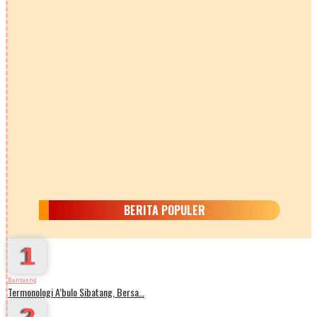
BERITA POPULER
1
Bantaeng
Termonologi A’bulo Sibatang, Bersa…
2