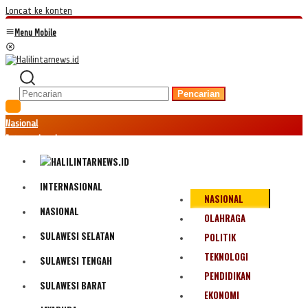
Loncat ke konten
Menu Mobile
Pencarian
Nasional
Internasional
Hukum
Kriminal
Peristiwa
INTERNASIONAL
NASIONAL
Ekonomi
NASIONAL
Politik
OLAHRAGA
Fenomena
SULAWESI SELATAN
POLITIK
Teknologi
TEKNOLOGI
SULAWESI TENGAH
Olahraga
PENDIDIKAN
Pendidikan
SULAWESI BARAT
Bencana Alam
EKONOMI