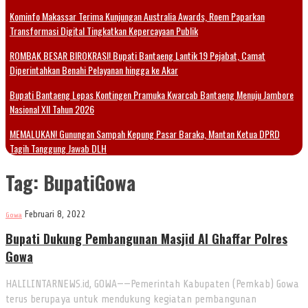
Kominfo Makassar Terima Kunjungan Australia Awards, Roem Paparkan
Transformasi Digital Tingkatkan Kepercayaan Publik
ROMBAK BESAR BIROKRASI! Bupati Bantaeng Lantik 19 Pejabat, Camat
Diperintahkan Benahi Pelayanan hingga ke Akar
Bupati Bantaeng Lepas Kontingen Pramuka Kwarcab Bantaeng Menuju Jambore
Nasional XII Tahun 2026
MEMALUKAN! Gunungan Sampah Kepung Pasar Baraka, Mantan Ketua DPRD
Tagih Tanggung Jawab DLH
Tag:
BupatiGowa
Februari 8, 2022
Gowa
Bupati Dukung Pembangunan Masjid Al Ghaffar Polres
Gowa
HALILINTARNEWS.id, GOWA——Pemerintah Kabupaten (Pemkab) Gowa
terus berupaya untuk mendukung kegiatan pembangunan