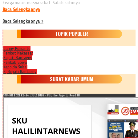
keagamaan masyarakat. Salah satunya
Baca Selengkapnya
Baca Selengkapnya »
TOPIK POPULER
Danny Pomanto
Pemkot Makassar
Bupati Bantaeng
Pemkab Gowa
Kapolda Sulsel
Pj Bupati Bantaeng
SURAT KABAR UMUM
SKU-HN EDISI KE-54 | JULI 2026 - Flip the Page to Read !!!