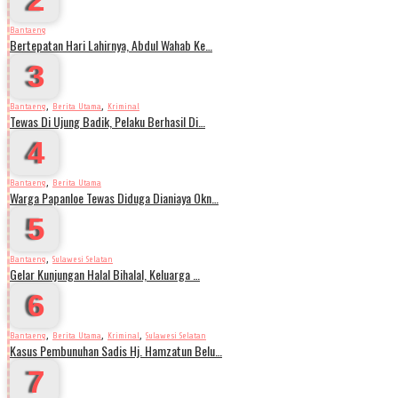
Bantaeng
Bertepatan Hari Lahirnya, Abdul Wahab Ke…
3
,
,
Bantaeng
Berita Utama
Kriminal
Tewas Di Ujung Badik, Pelaku Berhasil Di…
4
,
Bantaeng
Berita Utama
Warga Papanloe Tewas Diduga Dianiaya Okn…
5
,
Bantaeng
Sulawesi Selatan
Gelar Kunjungan Halal Bihalal, Keluarga …
6
,
,
,
Bantaeng
Berita Utama
Kriminal
Sulawesi Selatan
Kasus Pembunuhan Sadis Hj. Hamzatun Belu…
7