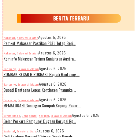
BERITA TERBARU
,
Agustus 6, 2026
Makassar
Sulawesi Selatan
Pemkot Makassar Pastikan PSEL Tetap Berj…
,
Agustus 6, 2026
Makassar
Sulawesi Selatan
Kominfo Makassar Terima Kunjungan Austra…
,
Agustus 6, 2026
Bantaeng
Sulawesi Selatan
ROMBAK BESAR BIROKRASI! Bupati Bantaeng …
,
Agustus 6, 2026
Bantaeng
Sulawesi Selatan
Bupati Bantaeng Lepas Kontingen Pramuka …
,
Agustus 6, 2026
Enrekang
Sulawesi Selatan
MEMALUKAN! Gunungan Sampah Kepung Pasar …
,
,
,
Agustus 6, 2026
Berita Utama
Jeneponto
Korupsi
Sulawesi Selatan
Gelar Perkara Rampung! Dugaan Korupsi Rp…
,
Agustus 6, 2026
Nasional
Sumatera Utara
Deli Serdang Darurat? Warga Desak Kapolr…