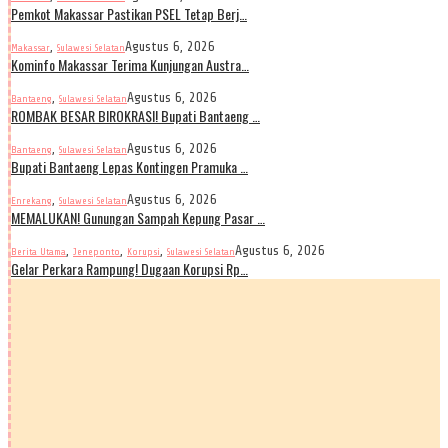
Pemkot Makassar Pastikan PSEL Tetap Berj…
,
Agustus 6, 2026
Makassar
Sulawesi Selatan
Kominfo Makassar Terima Kunjungan Austra…
,
Agustus 6, 2026
Bantaeng
Sulawesi Selatan
ROMBAK BESAR BIROKRASI! Bupati Bantaeng …
,
Agustus 6, 2026
Bantaeng
Sulawesi Selatan
Bupati Bantaeng Lepas Kontingen Pramuka …
,
Agustus 6, 2026
Enrekang
Sulawesi Selatan
MEMALUKAN! Gunungan Sampah Kepung Pasar …
,
,
,
Agustus 6, 2026
Berita Utama
Jeneponto
Korupsi
Sulawesi Selatan
Gelar Perkara Rampung! Dugaan Korupsi Rp…