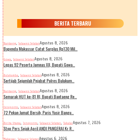
BERITA TERBARU
,
Agustus 8, 2026
Bantaeng
Sulawesi Selatan
Bapenda Makassar Catat Surplus Rp130 Mil…
,
Agustus 8, 2026
Gowa
Sulawesi Selatan
Lepas 92 Peserta Jamnas XII, Bupati Gowa…
,
Agustus 8, 2026
Bulukumba
Sulawesi Selatan
Sertijab Sejumlah Pejabat Polres Bulukum…
,
Agustus 8, 2026
Bantaeng
Sulawesi Selatan
Semarak HUT ke-81 RI, Bupati Bantaeng Re…
,
Agustus 8, 2026
Jeneponto
Sulawesi Selatan
72 Pekan Jumat Bersih, Paris Yasir Bangu…
,
,
,
Agustus 7, 2026
Berita Utama
Jeneponto
Sulawesi Selatan
Takalar
Stop Pers Sejak April ANDI PANGERAI Kr R…
,
Agustus 6, 2026
Makassar
Sulawesi Selatan