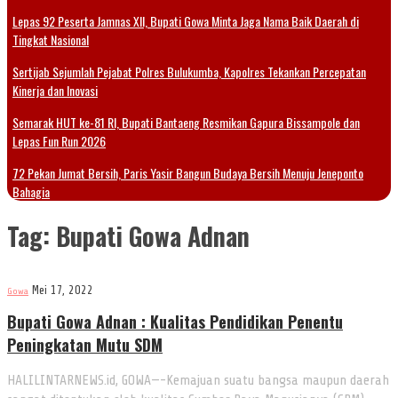
Lepas 92 Peserta Jamnas XII, Bupati Gowa Minta Jaga Nama Baik Daerah di
Tingkat Nasional
Sertijab Sejumlah Pejabat Polres Bulukumba, Kapolres Tekankan Percepatan
Kinerja dan Inovasi
Semarak HUT ke-81 RI, Bupati Bantaeng Resmikan Gapura Bissampole dan
Lepas Fun Run 2026
72 Pekan Jumat Bersih, Paris Yasir Bangun Budaya Bersih Menuju Jeneponto
Bahagia
Tag:
Bupati Gowa Adnan
Mei 17, 2022
Gowa
Bupati Gowa Adnan : Kualitas Pendidikan Penentu
Peningkatan Mutu SDM
HALILINTARNEWS.id, GOWA—-Kemajuan suatu bangsa maupun daerah