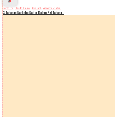
,
,
,
Bantaeng
Berita Utama
Kriminal
Sulawesi Selatan
3 Tahanan Narkoba Kabur Dalam Sel Tahana…