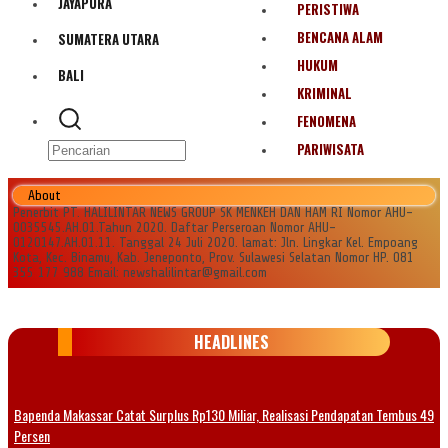
JAYAPURA
PERISTIWA
BENCANA ALAM
SUMATERA UTARA
HUKUM
BALI
KRIMINAL
FENOMENA
PARIWISATA
About
Penerbit PT. HALILINTAR NEWS GROUP SK MENKEH DAN HAM RI Nomor AHU-
0035545.AH.01.Tahun 2020. Daftar Perseroan Nomor AHU-
0120147.AH.01.11. Tanggal 24 Juli 2020. lamat: Jln. Lingkar Kel. Empoang
Kota, Kec. Binamu, Kab. Jeneponto, Prov. Sulawesi Selatan Nomor HP. 081
355 177 988 Email: newshalilintar@gmail.com
HEADLINES
Bapenda Makassar Catat Surplus Rp130 Miliar, Realisasi Pendapatan Tembus 49
Persen