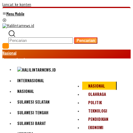
Loncat ke konten
Menu Mobile
Pencarian
Nasional
Internasional
Hukum
Kriminal
Peristiwa
INTERNASIONAL
NASIONAL
Ekonomi
NASIONAL
Politik
OLAHRAGA
Fenomena
SULAWESI SELATAN
POLITIK
Teknologi
TEKNOLOGI
SULAWESI TENGAH
Olahraga
PENDIDIKAN
Pendidikan
SULAWESI BARAT
Bencana Alam
EKONOMI