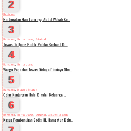
2
Bantaeng
Bertepatan Hari Lahirnya, Abdul Wahab Ke…
3
,
,
Bantaeng
Berita Utama
Kriminal
Tewas Di Ujung Badik, Pelaku Berhasil Di…
4
,
Bantaeng
Berita Utama
Warga Papanloe Tewas Diduga Dianiaya Okn…
5
,
Bantaeng
Sulawesi Selatan
Gelar Kunjungan Halal Bihalal, Keluarga …
6
,
,
,
Bantaeng
Berita Utama
Kriminal
Sulawesi Selatan
Kasus Pembunuhan Sadis Hj. Hamzatun Belu…
7