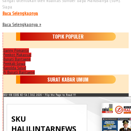
sangat ditentukan oleh kualitas Sumber Daya Manusianya (SDM).
Siapa
Baca Selengkapnya
Baca Selengkapnya »
TOPIK POPULER
Danny Pomanto
Pemkot Makassar
Bupati Bantaeng
Pemkab Gowa
Kapolda Sulsel
Pj Bupati Bantaeng
SURAT KABAR UMUM
SKU-HN EDISI KE-54 | JULI 2026 - Flip the Page to Read !!!