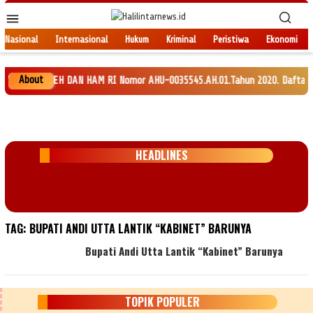
Loncat
Menu
ke
Mobile
konten
Nasional
Internasional
Hukum
Kriminal
Peristiwa
Ekonomi
About
 MENKEH DAN HAM RI Nomor AHU-0035545.AH.01.Tahun 2020. Daftar Perseroan 
HEADLINES
TAG:
BUPATI ANDI UTTA LANTIK “KABINET” BARUNYA
Bupati Andi Utta Lantik “Kabinet” Barunya
TOPIK POPULER