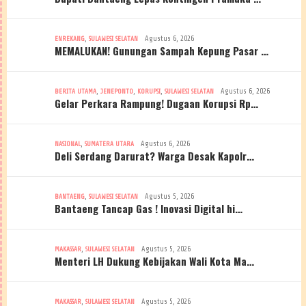
,
Agustus 6, 2026
ENREKANG
SULAWESI SELATAN
MEMALUKAN! Gunungan Sampah Kepung Pasar …
,
,
,
Agustus 6, 2026
BERITA UTAMA
JENEPONTO
KORUPSI
SULAWESI SELATAN
Gelar Perkara Rampung! Dugaan Korupsi Rp…
,
Agustus 6, 2026
NASIONAL
SUMATERA UTARA
Deli Serdang Darurat? Warga Desak Kapolr…
,
Agustus 5, 2026
BANTAENG
SULAWESI SELATAN
Bantaeng Tancap Gas ! Inovasi Digital hi…
,
Agustus 5, 2026
MAKASSAR
SULAWESI SELATAN
Menteri LH Dukung Kebijakan Wali Kota Ma…
,
Agustus 5, 2026
MAKASSAR
SULAWESI SELATAN