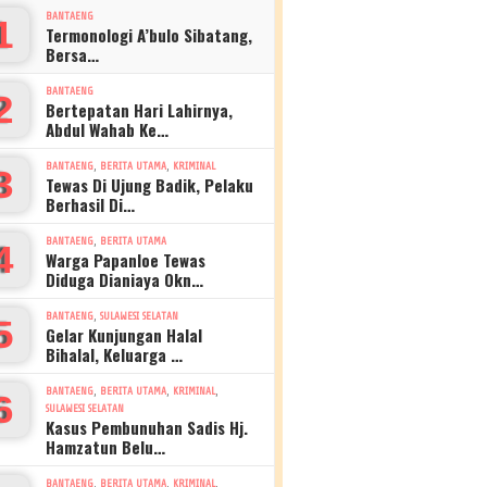
BANTAENG
1
Termonologi A’bulo Sibatang,
Bersa…
BANTAENG
2
Bertepatan Hari Lahirnya,
Abdul Wahab Ke…
,
,
BANTAENG
BERITA UTAMA
KRIMINAL
3
Tewas Di Ujung Badik, Pelaku
Berhasil Di…
,
BANTAENG
BERITA UTAMA
4
Warga Papanloe Tewas
Diduga Dianiaya Okn…
,
BANTAENG
SULAWESI SELATAN
5
Gelar Kunjungan Halal
Bihalal, Keluarga …
,
,
,
BANTAENG
BERITA UTAMA
KRIMINAL
6
SULAWESI SELATAN
Kasus Pembunuhan Sadis Hj.
Hamzatun Belu…
,
,
,
BANTAENG
BERITA UTAMA
KRIMINAL