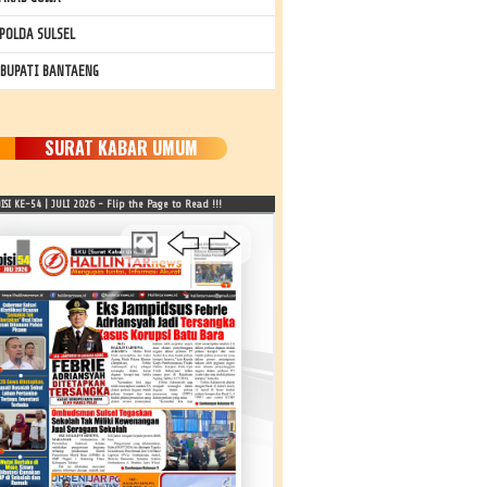
POLDA SULSEL
 BUPATI BANTAENG
SURAT KABAR UMUM
SI KE-54 | JULI 2026 - Flip the Page to Read !!!