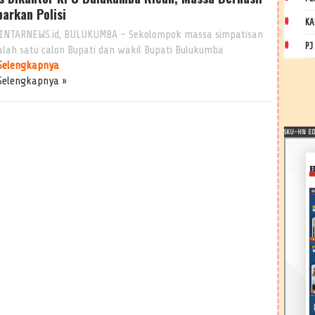
barkan Polisi
KA
INTARNEWS.id, BULUKUMBA – Sekolompok massa simpatisan
PJ
salah satu calon Bupati dan wakil Bupati Bulukumba
Selengkapnya
Selengkapnya »
SKU-HN EDI