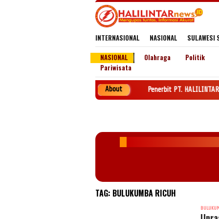
Loncat
ke
konten
INTERNASIONAL
NASIONAL
SULAWESI 
NASIONAL
Olahraga
Politik
Pariwisata
About
Penerbit PT. HALILINTAR NEWS GROUP 
TAG:
BULUKUMBA RICUH
BULUKU
Unra