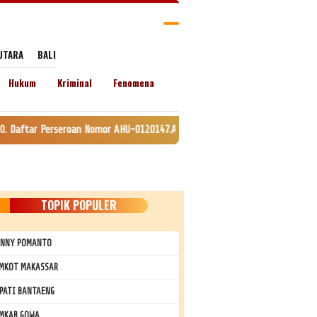
UTARA
BALI
Hukum
Kriminal
Fenomena
n Nomor AHU-0120147.AH.01.11. Tanggal 24 Juli 2020. lamat: Jln. Lingkar 
TOPIK POPULER
NNY POMANTO
MKOT MAKASSAR
PATI BANTAENG
MKAB GOWA