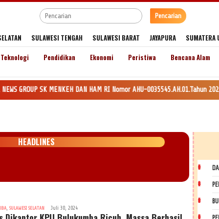
Pencarian
SELATAN
SULAWESI TENGAH
SULAWESI BARAT
JAYAPURA
SUMATERA 
Teknologi
Pendidikan
Ekonomi
Peristiwa
Bencana Alam
SK MENKEH DAN HAM RI Nomor AHU-0035545.AH.01.Tahun 2020. Daftar Perseroa
HEADLINES
DA
PE
BU
,
Juli 30, 2024
MBA
SULAWESI SELATAN
s Dikantor KPU Bulukumba Ricuh, Massa Berhasil
PE