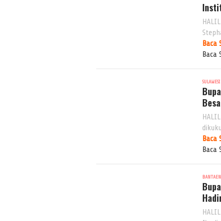
Insti
HALIL
Stepha
Baca 
Baca 
SULAWESI
Bupa
Besa
HALIL
dikuk
Baca 
Baca 
BANTAE
Bupa
Hadi
HALIL