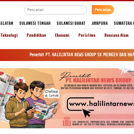
Pencarian
SELATAN
SULAWESI TENGAH
SULAWESI BARAT
JAYAPURA
SUMATERA 
Teknologi
Pendidikan
Ekonomi
Peristiwa
Bencana Alam
Penerbit PT. HALILINTAR NEWS GROUP SK MENKEH DAN HAM RI Nomor AHU-0035