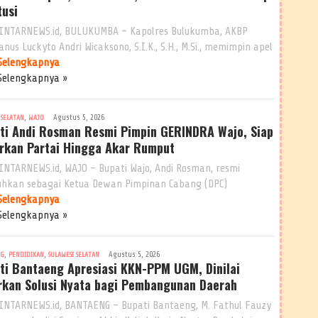
tusi
INTARNEWS.id, BULUKUMBA – Kapolres Bulukumba, AKBP
nus Luckyto Andri Wicaksono, S.I.K., S.H., M.Si., memimpin apel
Selengkapnya
Selengkapnya »
,
Agustus 5, 2026
 SELATAN
WAJO
ti Andi Rosman Resmi Pimpin GERINDRA Wajo, Siap
rkan Partai Hingga Akar Rumput
INTARNEWS.id, WAJO – Bupati Wajo, Andi Rosman, resmi
uhkan sebagai Ketua Dewan Pimpinan Cabang (DPC)
Selengkapnya
Selengkapnya »
,
,
Agustus 5, 2026
NG
PENDIDIKAN
SULAWESI SELATAN
ti Bantaeng Apresiasi KKN-PPM UGM, Dinilai
rkan Solusi Nyata bagi Pembangunan Daerah
INTARNEWS.id, BANTAENG – Bupati Bantaeng, M. Fathul Fauzy