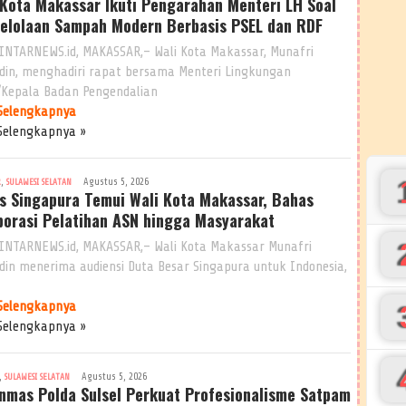
 Kota Makassar Ikuti Pengarahan Menteri LH Soal
elolaan Sampah Modern Berbasis PSEL dan RDF
INTARNEWS.id, MAKASSAR,– Wali Kota Makassar, Munafri
ddin, menghadiri rapat bersama Menteri Lingkungan
/Kepala Badan Pengendalian
Selengkapnya
Selengkapnya »
,
Agustus 5, 2026
R
SULAWESI SELATAN
s Singapura Temui Wali Kota Makassar, Bahas
borasi Pelatihan ASN hingga Masyarakat
INTARNEWS.id, MAKASSAR,– Wali Kota Makassar Munafri
ddin menerima audiensi Duta Besar Singapura untuk Indonesia,
Selengkapnya
Selengkapnya »
,
Agustus 5, 2026
SULAWESI SELATAN
inmas Polda Sulsel Perkuat Profesionalisme Satpam