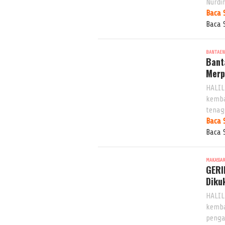
Nurdi
Baca 
Baca 
BANTAE
Bant
Merp
HALIL
kemba
tenag
Baca 
Baca 
MAKASSA
GERI
Diku
HALIL
kemba
penga