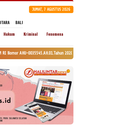
JUMAT, 7 AGUSTUS 2026
UTARA
BALI
Hukum
Kriminal
Fenomena
545.AH.01.Tahun 2020. Daftar Perseroan Nomor AHU-0120147.AH.01.11. Tangg