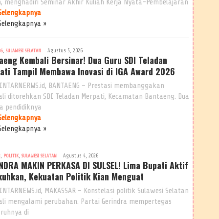
n, menghadiri Seminar Akhir Kuliah Kerja Nyata–Pembelajaran
Selengkapnya
Selengkapnya »
,
Agustus 5, 2026
NG
SULAWESI SELATAN
aeng Kembali Bersinar! Dua Guru SDI Teladan
ati Tampil Membawa Inovasi di IGA Award 2026
INTARNERWS.id, BANTAENG – Prestasi membanggakan
li ditorehkan SDI Teladan Merpati, Kecamatan Bantaeng. Dua
a pendidiknya
Selengkapnya
Selengkapnya »
,
,
Agustus 4, 2026
R
POLITIK
SULAWESI SELATAN
NDRA MAKIN PERKASA DI SULSEL! Lima Bupati Aktif
kuhkan, Kekuatan Politik Kian Menguat
INTARNEWS.id, MAKASSAR – Konstelasi politik Sulawesi Selatan
li mengalami perubahan. Partai Gerindra mempertegas
ruhnya di