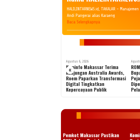
HALILINTARNEWS.id, TAKALAR – Manajemen 
Andi Pangerai alias Karaeng
Baca Selengkapnya
Agustus 6, 2026
Agustus 6, 2026
Agustu
Pemkot Makassar Pastikan
Kominfo Makassar Terima
ROM
«
PSEL Tetap Berjalan,
Kunjungan Australia Awards,
Bupa
Penetapan Lokasi Masih
Roem Paparkan Transformasi
Pej
Dibahas
Digital Tingkatkan
Dipe
Kepercayaan Publik
Pela
Pemkot Makassar Pastikan
Komi