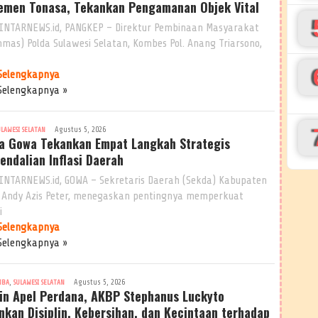
emen Tonasa, Tekankan Pengamanan Objek Vital
INTARNEWS.id, PANGKEP – Direktur Pembinaan Masyarakat
inmas) Polda Sulawesi Selatan, Kombes Pol. Anang Triarsono,
Selengkapnya
Selengkapnya »
Agustus 5, 2026
ULAWESI SELATAN
a Gowa Tekankan Empat Langkah Strategis
endalian Inflasi Daerah
INTARNEWS.id, GOWA – Sekretaris Daerah (Sekda) Kabupaten
 Andy Azis Peter, menegaskan pentingnya memperkuat
i
Selengkapnya
Selengkapnya »
,
Agustus 5, 2026
MBA
SULAWESI SELATAN
in Apel Perdana, AKBP Stephanus Luckyto
nkan Disiplin, Kebersihan, dan Kecintaan terhadap