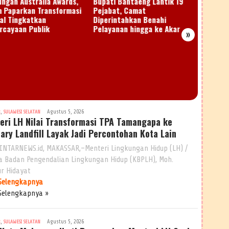
ungan Australia Awards,
Bupati Bantaeng Lantik 19
Kontin
 Paparkan Transformasi
Pejabat, Camat
Bantae
tal Tingkatkan
Diperintahkan Benahi
Nasiona
rcayaan Publik
Pelayanan hingga ke Akar
»
,
Agustus 5, 2026
R
SULAWESI SELATAN
eri LH Nilai Transformasi TPA Tamangapa ke
tary Landfill Layak Jadi Percontohan Kota Lain
INTARNEWS.id, MAKASSAR,–Menteri Lingkungan Hidup (LH) /
a Badan Pengendalian Lingkungan Hidup (KBPLH), Moh.
r Hidayat
Selengkapnya
Selengkapnya »
,
Agustus 5, 2026
R
SULAWESI SELATAN