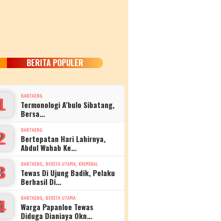
BERITA POPULER
BANTAENG
1
Termonologi A’bulo Sibatang,
Bersa…
BANTAENG
2
Bertepatan Hari Lahirnya,
Abdul Wahab Ke…
,
,
BANTAENG
BERITA UTAMA
KRIMINAL
3
Tewas Di Ujung Badik, Pelaku
Berhasil Di…
,
BANTAENG
BERITA UTAMA
4
Warga Papanloe Tewas
Diduga Dianiaya Okn…