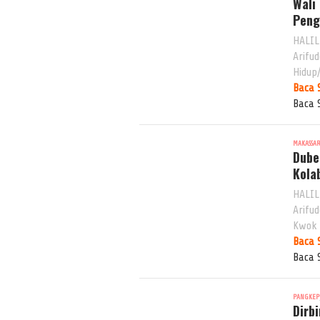
Wali
Peng
HALIL
Arifu
Hidup
Baca 
Baca 
MAKASSA
Dube
Kola
HALIL
Arifu
Kwok
Baca 
Baca 
PANGKEP
Dirb