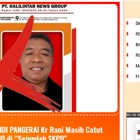
DA
PE
BU
PE
KA
PJ
SKU-HN EDI
ANDI PANGERAI Kr Rani Masih Catut
D di “Sejumlah SKPD”