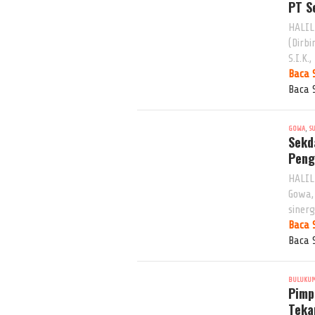
PT S
HALIL
(Dirb
S.I.K.,
Baca 
Baca 
,
GOWA
S
Sekd
Peng
HALIL
Gowa,
sinerg
Baca 
Baca 
BULUKU
Pimp
Teka