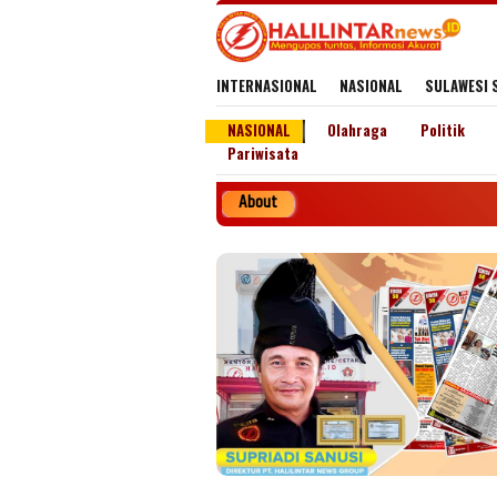
Loncat
ke
konten
INTERNASIONAL
NASIONAL
SULAWESI 
NASIONAL
Olahraga
Politik
Pariwisata
About