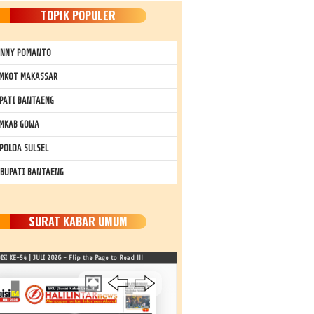
TOPIK POPULER
NNY POMANTO
MKOT MAKASSAR
PATI BANTAENG
MKAB GOWA
POLDA SULSEL
 BUPATI BANTAENG
SURAT KABAR UMUM
SI KE-54 | JULI 2026 - Flip the Page to Read !!!