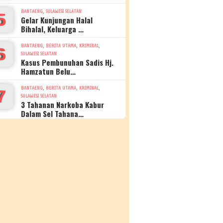
,
BANTAENG
SULAWESI SELATAN
5
Gelar Kunjungan Halal
Bihalal, Keluarga …
,
,
,
BANTAENG
BERITA UTAMA
KRIMINAL
6
SULAWESI SELATAN
Kasus Pembunuhan Sadis Hj.
Hamzatun Belu…
,
,
,
BANTAENG
BERITA UTAMA
KRIMINAL
7
SULAWESI SELATAN
3 Tahanan Narkoba Kabur
Dalam Sel Tahana…