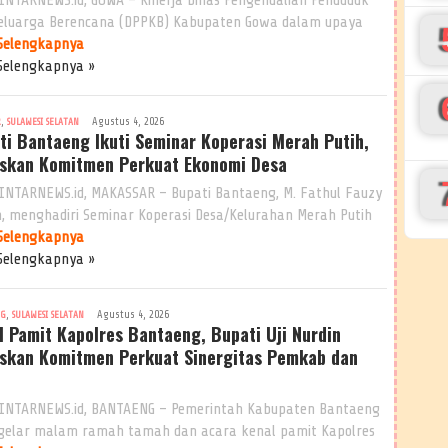
eluarga Berencana (DPPKB) Kabupaten Gowa dalam upaya
Selengkapnya
Selengkapnya »
,
Agustus 4, 2026
R
SULAWESI SELATAN
ti Bantaeng Ikuti Seminar Koperasi Merah Putih,
skan Komitmen Perkuat Ekonomi Desa
INTARNEWS.id, MAKASSAR – Bupati Bantaeng, M. Fathul Fauzy
n, menghadiri Seminar Koperasi Desa/Kelurahan Merah Putih
Selengkapnya
Selengkapnya »
,
Agustus 4, 2026
NG
SULAWESI SELATAN
l Pamit Kapolres Bantaeng, Bupati Uji Nurdin
skan Komitmen Perkuat Sinergitas Pemkab dan
INTARNEWS.id, BANTAENG – Pemerintah Kabupaten Bantaeng
elar malam ramah tamah dan acara kenal pamit Kapolres