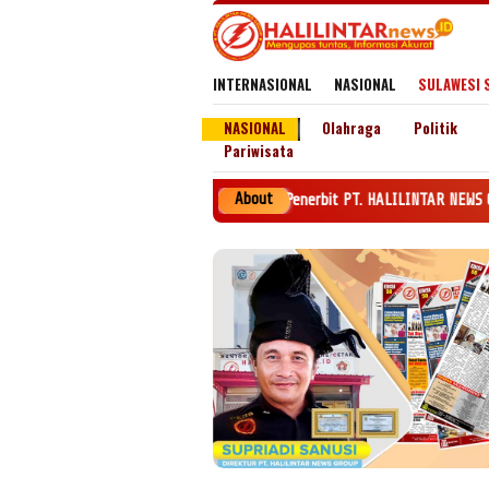
Loncat
ke
konten
INTERNASIONAL
NASIONAL
SULAWESI 
NASIONAL
Olahraga
Politik
Pariwisata
About
Penerbit PT. HALILINTAR NEWS GROUP SK MENKEH