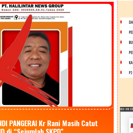
DA
PE
BU
PE
KA
PJ
SKU-HN EDI
ANDI PANGERAI Kr Rani Masih Catut
D di “Sejumlah SKPD”