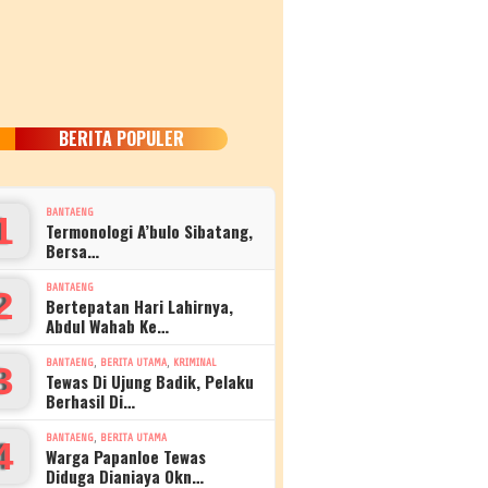
BERITA POPULER
BANTAENG
1
Termonologi A’bulo Sibatang,
Bersa…
BANTAENG
2
Bertepatan Hari Lahirnya,
Abdul Wahab Ke…
,
,
BANTAENG
BERITA UTAMA
KRIMINAL
3
Tewas Di Ujung Badik, Pelaku
Berhasil Di…
,
BANTAENG
BERITA UTAMA
4
Warga Papanloe Tewas
Diduga Dianiaya Okn…