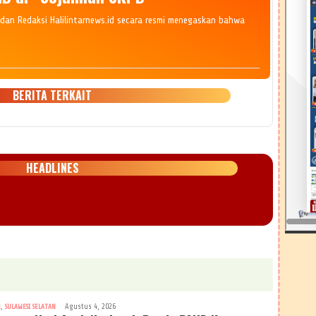
dan Redaksi Halilintarnews.id secara resmi menegaskan bahwa
BERITA TERKAIT
HEADLINES
,
Agustus 4, 2026
R
SULAWESI SELATAN