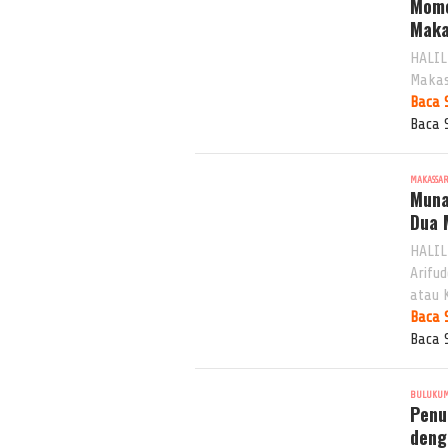
Mome
Maka
HALIL
Makas
Baca 
Baca 
MAKASSA
Muna
Dua 
HALIL
Arifu
atau 
Baca 
Baca 
BULUKU
Penu
deng