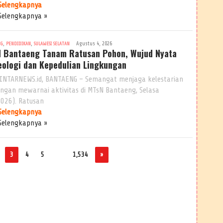
Selengkapnya
Selengkapnya »
,
,
Agustus 4, 2026
NG
PENDIDIKAN
SULAWESI SELATAN
 Bantaeng Tanam Ratusan Pohon, Wujud Nyata
eologi dan Kepedulian Lingkungan
INTARNEWS.id, BANTAENG – Semangat menjaga kelestarian
ungan mewarnai aktivitas di MTsN Bantaeng, Selasa
2026). Ratusan
Selengkapnya
Selengkapnya »
3
4
5
…
1,534
»