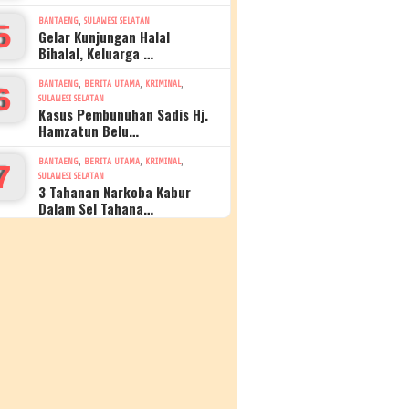
,
BANTAENG
SULAWESI SELATAN
5
Gelar Kunjungan Halal
Bihalal, Keluarga …
,
,
,
BANTAENG
BERITA UTAMA
KRIMINAL
6
SULAWESI SELATAN
Kasus Pembunuhan Sadis Hj.
Hamzatun Belu…
,
,
,
BANTAENG
BERITA UTAMA
KRIMINAL
7
SULAWESI SELATAN
3 Tahanan Narkoba Kabur
Dalam Sel Tahana…