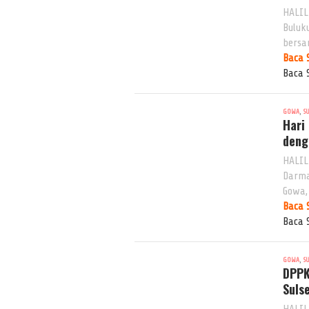
HALIL
Buluk
bers
Baca 
Baca 
,
GOWA
S
Hari
deng
HALIL
Darma
Gowa,
Baca 
Baca 
,
GOWA
S
DPPK
Sulse
HALIL