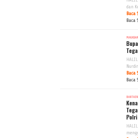
dan K
Baca 
Baca 
MAKASSA
Bupa
Tega
HALIL
Nurdi
Baca 
Baca 
BANTAE
Kena
Tega
Polri
HALIL
mengg