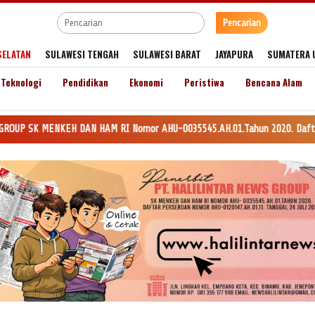
Pencarian
SELATAN
SULAWESI TENGAH
SULAWESI BARAT
JAYAPURA
SUMATERA 
Teknologi
Pendidikan
Ekonomi
Peristiwa
Bencana Alam
 DAN HAM RI Nomor AHU-0035545.AH.01.Tahun 2020. Daftar Perseroan Nomor A