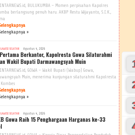
INTARNEWS.id, BULUKUMBA – Momen perpisahan Kapolres
umba berlangsung penuh haru. AKBP Restu Wijayanto, S.I.K.,
ama
Selengkapnya
Selengkapnya »
Agustus 4, 2026
ULAWESI SELATAN
 Pertama Berkantor, Kapolresta Gowa Silaturahmi
an Wakil Bupati Darmawangsyah Muin
INTARNEWS.id, GOWA – Wakil Bupati (Wabup) Gowa,
wangsyah Muin, menerima kunjungan silaturahmi Kapolresta
 Kombes
Selengkapnya
Selengkapnya »
Agustus 4, 2026
ULAWESI SELATAN
B Gowa Raih 15 Penghargaan Harganas ke-33
l
INTARNEWS.id, GOWA – Kinerja Dinas Pengendalian Penduduk