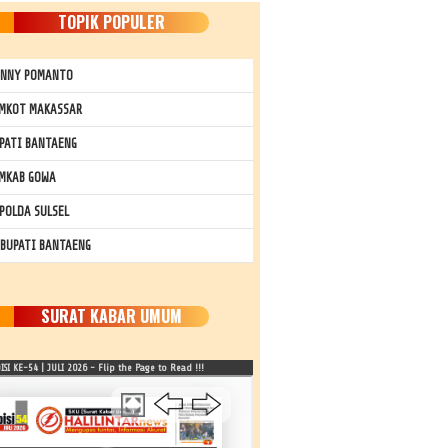
TOPIK POPULER
NNY POMANTO
MKOT MAKASSAR
PATI BANTAENG
MKAB GOWA
POLDA SULSEL
 BUPATI BANTAENG
SURAT KABAR UMUM
SI KE-54 | JULI 2026 - Flip the Page to Read !!!