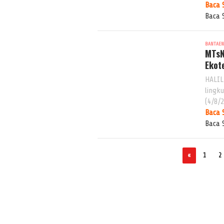
Baca 
Baca 
BANTAE
MTsN
Ekot
HALIL
lingk
(4/8/
Baca 
Baca 
«
1
2