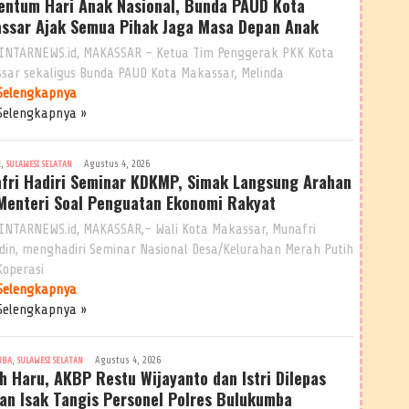
ntum Hari Anak Nasional, Bunda PAUD Kota
ssar Ajak Semua Pihak Jaga Masa Depan Anak
INTARNEWS.id, MAKASSAR – Ketua Tim Penggerak PKK Kota
sar sekaligus Bunda PAUD Kota Makassar, Melinda
Selengkapnya
Selengkapnya »
,
Agustus 4, 2026
R
SULAWESI SELATAN
fri Hadiri Seminar KDKMP, Simak Langsung Arahan
Menteri Soal Penguatan Ekonomi Rakyat
INTARNEWS.id, MAKASSAR,– Wali Kota Makassar, Munafri
ddin, menghadiri Seminar Nasional Desa/Kelurahan Merah Putih
Koperasi
Selengkapnya
Selengkapnya »
,
Agustus 4, 2026
MBA
SULAWESI SELATAN
h Haru, AKBP Restu Wijayanto dan Istri Dilepas
an Isak Tangis Personel Polres Bulukumba