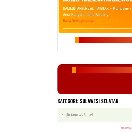
HALILINTARNEWS.id, TAKALAR – Manajemen 
Andi Pangerai alias Karaeng
Baca Selengkapnya
KATEGORI:
SULAWESI SELATAN
Halilintarnews Sulsel
MAKASSA