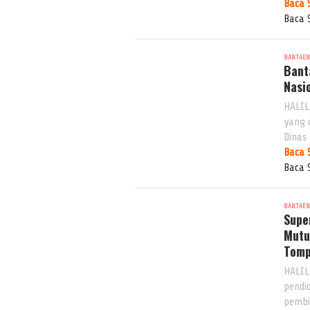
Baca 
Baca 
BANTAE
Bant
Nasi
HALIL
yang 
Dinas
Baca 
Baca 
BANTAE
Supe
Mutu
Tom
HALIL
pendi
pembi