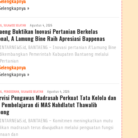
Selengkapnya
Selengkapnya »
,
Agustus 4, 2026
NG
SULAWESI SELATAN
aeng Buktikan Inovasi Pertanian Berkelas
onal, A Lamung Bine Raih Apresiasi Bappenas
INTARNEWS.id, BANTAENG – Inovasi pertanian A’Lamung Bine
dikembangkan Pemerintah Kabupaten Bantaeng melalui
 Pertanian
Selengkapnya
Selengkapnya »
,
,
Agustus 4, 2026
NG
PENDIDIKAN
SULAWESI SELATAN
rvisi Pengawas Madrasah Perkuat Tata Kelola dan
 Pembelajaran di MAS Nahdlatut Thawalib
pong
INTARNEWS.id, BANTAENG – Komitmen meningkatkan mutu
dikan madrasah terus diwujudkan melalui penguatan fungsi
naan dan