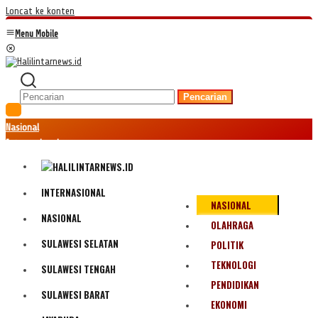
Loncat ke konten
Menu Mobile
Pencarian
Nasional
Internasional
Hukum
Kriminal
Peristiwa
INTERNASIONAL
NASIONAL
Ekonomi
NASIONAL
Politik
OLAHRAGA
Fenomena
SULAWESI SELATAN
POLITIK
Teknologi
TEKNOLOGI
SULAWESI TENGAH
Olahraga
PENDIDIKAN
Pendidikan
SULAWESI BARAT
Bencana Alam
EKONOMI