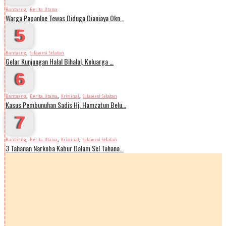
,
Bantaeng
Berita Utama
Warga Papanloe Tewas Diduga Dianiaya Okn…
5
,
Bantaeng
Sulawesi Selatan
Gelar Kunjungan Halal Bihalal, Keluarga …
6
,
,
,
Bantaeng
Berita Utama
Kriminal
Sulawesi Selatan
Kasus Pembunuhan Sadis Hj. Hamzatun Belu…
7
,
,
,
Bantaeng
Berita Utama
Kriminal
Sulawesi Selatan
3 Tahanan Narkoba Kabur Dalam Sel Tahana…