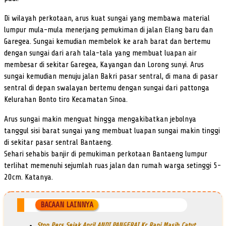
Di wilayah perkotaan, arus kuat sungai yang membawa material
lumpur mula-mula menerjang pemukiman di jalan Elang baru dan
Garegea. Sungai kemudian membelok ke arah barat dan bertemu
dengan sungai dari arah tala-tala yang membuat luapan air
membesar di sekitar Garegea, Kayangan dan Lorong sunyi. Arus
sungai kemudian menuju jalan Bakri pasar sentral, di mana di pasar
sentral di depan swalayan bertemu dengan sungai dari pattonga
Kelurahan Bonto tiro Kecamatan Sinoa.
Arus sungai makin menguat hingga mengakibatkan jebolnya
tanggul sisi barat sungai yang membuat luapan sungai makin tinggi
di sekitar pasar sentral Bantaeng.
Sehari sehabis banjir di pemukiman perkotaan Bantaeng lumpur
terlihat memenuhi sejumlah ruas jalan dan rumah warga setinggi 5-
20cm. Katanya.
BACAAN LAINNYA
Stop Pers Sejak April ANDI PANGERAI Kr Rani Masih Catut