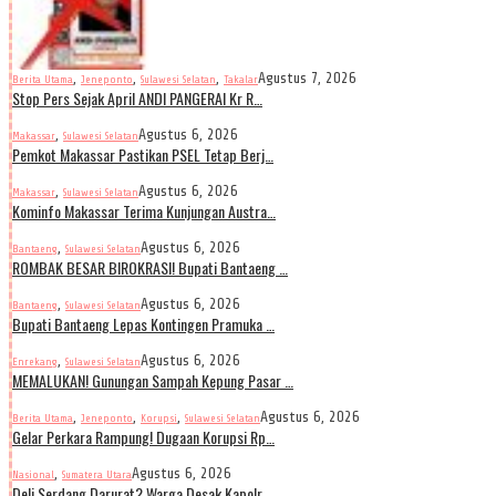
,
,
,
Agustus 7, 2026
Berita Utama
Jeneponto
Sulawesi Selatan
Takalar
Stop Pers Sejak April ANDI PANGERAI Kr R…
,
Agustus 6, 2026
Makassar
Sulawesi Selatan
Pemkot Makassar Pastikan PSEL Tetap Berj…
,
Agustus 6, 2026
Makassar
Sulawesi Selatan
Kominfo Makassar Terima Kunjungan Austra…
,
Agustus 6, 2026
Bantaeng
Sulawesi Selatan
ROMBAK BESAR BIROKRASI! Bupati Bantaeng …
,
Agustus 6, 2026
Bantaeng
Sulawesi Selatan
Bupati Bantaeng Lepas Kontingen Pramuka …
,
Agustus 6, 2026
Enrekang
Sulawesi Selatan
MEMALUKAN! Gunungan Sampah Kepung Pasar …
,
,
,
Agustus 6, 2026
Berita Utama
Jeneponto
Korupsi
Sulawesi Selatan
Gelar Perkara Rampung! Dugaan Korupsi Rp…
,
Agustus 6, 2026
Nasional
Sumatera Utara
Deli Serdang Darurat? Warga Desak Kapolr…