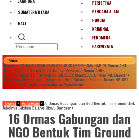
JAYAPURA
PERISTIWA
BENCANA ALAM
SUMATERA UTARA
HUKUM
BALI
KRIMINAL
FENOMENA
PARIWISATA
About
Penerbit PT. HALILINTAR NEWS GROUP SK MENKEH DAN HAM RI Nomor AHU-
0035545.AH.01.Tahun 2020. Daftar Perseroan Nomor AHU-
0120147.AH.01.11. Tanggal 24 Juli 2020. lamat: Jln. Lingkar Kel. Empoang
Kota, Kec. Binamu, Kab. Jeneponto, Prov. Sulawesi Selatan Nomor HP. 081
355 177 988 Email: newshalilintar@gmail.com
16 Ormas Gabungan dan NGO Bentuk Tim Ground Chek
Beranda
Berita Utama
Jebolnya Cekdam Balang Sikuyu Bantaeng
16 Ormas Gabungan dan
NGO Bentuk Tim Ground